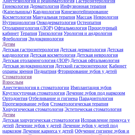
Анестезиология и реаниматология
Гастроэнтерология
Гинекология
Дерматология
Инфузионная терапия
(Капельницы)
Кардиология
Кинезиотейпирование
Косметология
Мануальная терапия
Массаж
Неврология
Нутрициология
Онкодерматология
Остеопатия
Отоларингология (ЛОР)
Офтальмология
Процедурный
кабинет
Терапия
Трихология
Урология и андрология
Флебология
Эндокринология
Детям
Детская гастроэнтерология
Детская дерматология
Детская
кардиология
Детская косметология
Детская неврология
Детская отоларингология (ЛОР)
Детская офтальмология
Детская эндокринология
Детский гастроэнтеролог
Кабинет
охраны зрения
Педиатрия
Фторирование зубов у детей
Стоматология
Взрослым
Анестезиология в стоматологии
Имплантация зубов
Круглосуточная стоматология
Лечение зубов под наркозом
Ортодонтия
Отбеливание и гигиена
Парадонтология
Протезирование зубов
Стоматологическая терапия
Хирургическая стоматология
Эстетическая стоматология
Детям
Детская хирургическая стоматология
Исправление прикуса у
детей
Лечение зубов у детей
Лечение зубов у детей под
наркозом
Лечение кариеса у детей
Обучение гигиене зубов и