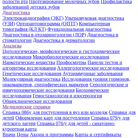
полости рта
Протезирование молочных зубов
Профилактика
заболеваний детских зубов
Диагностика
Электрокардиография (ЭКГ)
Ультразвуковая диагностика
(УЗИ)
Ортопантомограмма (ОПТГ)
Компьютерная
томография (КЛ КТ)
Функциональная диагностика
Диагностика в отоларингологии (ЛОР)
Диагностика в
стоматологии
Диагностика в дерматологии
Анализы
Цитологические, морфологические и гистохимические
исследования
Микробиологические исследования
Наркотические вещества
Профосмотры
Панели тестов и
алгоритмы исследования
Аллергологические исследования
Генетические исследования
Аутоиммунные заболевания
Молекулярная диагностика
Исследования уровня гормонов,
онкомаркеров, специфических маркеров
Серологические и
иммунохимические исследования
Биохимические
исследования
Гемостазиология и изосерология
Общеклинические исследования
Медицинские справки
Справка 086у для поступления в вуз или колледж
Справки для
детей
Оформление карт для поступления
Справка 079/у для
детского лагеря
Справка 076/у для детей - санаторно-
курортная карта
Врачи
Цены
Акции и программы
Карты и сертификаты