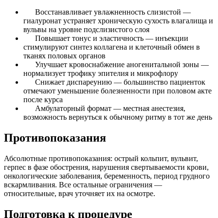
Восстанавливает увлажненность слизистой —
гиалуронат устраняет хроническую сухость влагалища и
вульвы на уровне подслизистого слоя
Повышает тонус и эластичность — инъекции
стимулируют синтез коллагена и клеточный обмен в
тканях половых органов
Улучшает кровоснабжение аногенитальной зоны —
нормализует трофику эпителия и микрофлору
Снижает диспареунию — большинство пациенток
отмечают уменьшение болезненности при половом акте
после курса
Амбулаторный формат — местная анестезия,
возможность вернуться к обычному ритму в тот же день
Противопоказания
Абсолютные противопоказания: острый кольпит, вульвит,
герпес в фазе обострения, нарушения свертываемости крови,
онкологические заболевания, беременность, период грудного
вскармливания. Все остальные ограничения —
относительные, врач уточняет их на осмотре.
Подготовка к процедуре