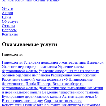
Записаться онлайн
Оставить заявку
Услуги
Акции
Цены
Об услуге
Отзывы
Вопросы
Контакты
Оказываемые услуги
Гинекология
Гинекология
Установка подкожного контрацептива Импланон
Удаление перегородки влагалища
Удаление кисты
бартолиновой железы
Удаление инородных тел из половых
органов
Удаление импланона
Расширенная кольпоскопия
Рассечение синехий малых половых губ
Планирование
беременности
Проба Шиллера
Вскрытие абсцесса
бартолиновой железы
Диагностическое выскабливание матки
и цервикального канала
Введение лекарственного тампона
Бужирование цервикального канала
Аугментация точки G
Вызов гинеколога на дом
Справка от гинеколога
Консультация гинеколога
Консультация акушера гинеколога