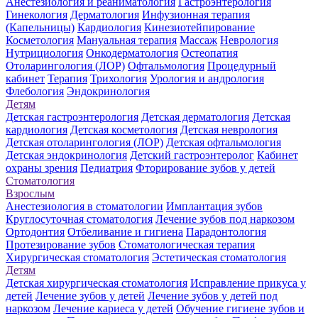
Анестезиология и реаниматология
Гастроэнтерология
Гинекология
Дерматология
Инфузионная терапия
(Капельницы)
Кардиология
Кинезиотейпирование
Косметология
Мануальная терапия
Массаж
Неврология
Нутрициология
Онкодерматология
Остеопатия
Отоларингология (ЛОР)
Офтальмология
Процедурный
кабинет
Терапия
Трихология
Урология и андрология
Флебология
Эндокринология
Детям
Детская гастроэнтерология
Детская дерматология
Детская
кардиология
Детская косметология
Детская неврология
Детская отоларингология (ЛОР)
Детская офтальмология
Детская эндокринология
Детский гастроэнтеролог
Кабинет
охраны зрения
Педиатрия
Фторирование зубов у детей
Стоматология
Взрослым
Анестезиология в стоматологии
Имплантация зубов
Круглосуточная стоматология
Лечение зубов под наркозом
Ортодонтия
Отбеливание и гигиена
Парадонтология
Протезирование зубов
Стоматологическая терапия
Хирургическая стоматология
Эстетическая стоматология
Детям
Детская хирургическая стоматология
Исправление прикуса у
детей
Лечение зубов у детей
Лечение зубов у детей под
наркозом
Лечение кариеса у детей
Обучение гигиене зубов и