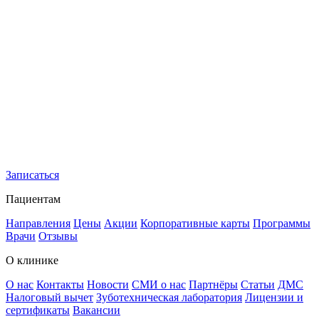
Записаться
Пациентам
Направления
Цены
Акции
Корпоративные карты
Программы
Врачи
Отзывы
О клинике
О нас
Контакты
Новости
СМИ о нас
Партнёры
Статьи
ДМС
Налоговый вычет
Зуботехническая лаборатория
Лицензии и
сертификаты
Вакансии