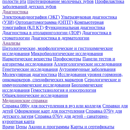
полости рта
Протезирование молочных зубов
Профилактика
заболеваний детских зубов
Диагностика
Электрокардиография (ЭКГ)
Ультразвуковая диагностика
(УЗИ)
Ортопантомограмма (ОПТГ)
Компьютерная
томография (КЛ КТ)
Функциональная диагностика
Диагностика в отоларингологии (ЛОР)
Диагностика в
стоматологии
Диагностика в дерматологии
Анализы
Цитологические, морфологические и гистохимические
исследования
Микробиологические исследования
Наркотические вещества
Профосмотры
Панели тестов и
алгоритмы исследования
Аллергологические исследования
Генетические исследования
Аутоиммунные заболевания
Молекулярная диагностика
Исследования уровня гормонов,
онкомаркеров, специфических маркеров
Серологические и
иммунохимические исследования
Биохимические
исследования
Гемостазиология и изосерология
Общеклинические исследования
Медицинские справки
Справка 086у для поступления в вуз или колледж
Справки для
детей
Оформление карт для поступления
Справка 079/у для
детского лагеря
Справка 076/у для детей - санаторно-
курортная карта
Врачи
Цены
Акции и программы
Карты и сертификаты