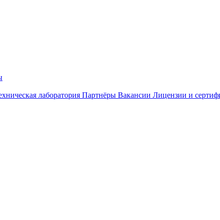
ы
ехническая лаборатория
Партнёры
Вакансии
Лицензии и сертиф