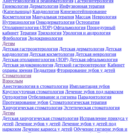
Анестезиология и реаниматология
Гастроэнтерология
Гинекология
Дерматология
Инфузионная терапия
(Капельницы)
Кардиология
Кинезиотейпирование
Косметология
Мануальная терапия
Массаж
Неврология
Нутрициология
Онкодерматология
Остеопатия
Отоларингология (ЛОР)
Офтальмология
Процедурный
кабинет
Терапия
Трихология
Урология и андрология
Флебология
Эндокринология
Детям
Детская гастроэнтерология
Детская дерматология
Детская
кардиология
Детская косметология
Детская неврология
Детская отоларингология (ЛОР)
Детская офтальмология
Детская эндокринология
Детский гастроэнтеролог
Кабинет
охраны зрения
Педиатрия
Фторирование зубов у детей
Стоматология
Взрослым
Анестезиология в стоматологии
Имплантация зубов
Круглосуточная стоматология
Лечение зубов под наркозом
Ортодонтия
Отбеливание и гигиена
Парадонтология
Протезирование зубов
Стоматологическая терапия
Хирургическая стоматология
Эстетическая стоматология
Детям
Детская хирургическая стоматология
Исправление прикуса у
детей
Лечение зубов у детей
Лечение зубов у детей под
наркозом
Лечение кариеса у детей
Обучение гигиене зубов и