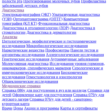
полости рта
Протезирование молочных зубов
Профилактика
заболеваний детских зубов
Диагностика
Электрокардиография (ЭКГ)
Ультразвуковая диагностика
(УЗИ)
Ортопантомограмма (ОПТГ)
Компьютерная
томография (КЛ КТ)
Функциональная диагностика
Диагностика в отоларингологии (ЛОР)
Диагностика в
стоматологии
Диагностика в дерматологии
Анализы
Цитологические, морфологические и гистохимические
исследования
Микробиологические исследования
Наркотические вещества
Профосмотры
Панели тестов и
алгоритмы исследования
Аллергологические исследования
Генетические исследования
Аутоиммунные заболевания
Молекулярная диагностика
Исследования уровня гормонов,
онкомаркеров, специфических маркеров
Серологические и
иммунохимические исследования
Биохимические
исследования
Гемостазиология и изосерология
Общеклинические исследования
Медицинские справки
Справка 086у для поступления в вуз или колледж
Справки для
детей
Оформление карт для поступления
Справка 079/у для
детского лагеря
Справка 076/у для детей - санаторно-
курортная карта
Врачи
Цены
Акции и программы
Карты и сертификаты