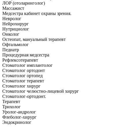
ЛОР (отоларинголог)
Массажист
Медсестра кабинет охраны зрения.
Невролог
Нейрохирург
Нутрициолог
Онколог
Остеопат, мануальный терапевт
Офтальмолог
Педиатр
Процедурная медсестра
Рефлексотерапевт
Стоматолог имплантолог
Стоматолог ортодонт
Стоматолог ортопед
Стоматолог терапевт
Стоматолог хирург
Стоматолог челюстно-лицевой хирург
Стоматолог-ортодонт.
Терапевт
Трихолог
Уролог-андролог
Флеболог-хирург
Эндокринолог