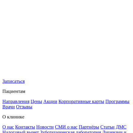
Записаться
Пациентам
Направления
Цены
Акции
Корпоративные карты
Программы
Врачи
Отзывы
О клинике
О нас
Контакты
Новости
СМИ о нас
Партнёры
Статьи
ДМС
Налоговый вычет
Зуботехническая лаборатория
Лицензии и