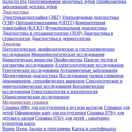
полости рта
Протезирование молочных зубов
Профилактика
заболеваний детских зубов
Диагностика
Электрокардиография (ЭКГ)
Ультразвуковая диагностика
(УЗИ)
Ортопантомограмма (ОПТГ)
Компьютерная
томография (КЛ КТ)
Функциональная диагностика
Диагностика в отоларингологии (ЛОР)
Диагностика в
стоматологии
Диагностика в дерматологии
Анализы
Цитологические, морфологические и гистохимические
исследования
Микробиологические исследования
Наркотические вещества
Профосмотры
Панели тестов и
алгоритмы исследования
Аллергологические исследования
Генетические исследования
Аутоиммунные заболевания
Молекулярная диагностика
Исследования уровня гормонов,
онкомаркеров, специфических маркеров
Серологические и
иммунохимические исследования
Биохимические
исследования
Гемостазиология и изосерология
Общеклинические исследования
Медицинские справки
Справка 086у для поступления в вуз или колледж
Справки для
детей
Оформление карт для поступления
Справка 079/у для
детского лагеря
Справка 076/у для детей - санаторно-
курортная карта
Врачи
Цены
Акции и программы
Карты и сертификаты