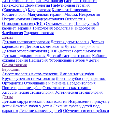
Анестезиология и реаниматология
Гастроэнтерология
Гинекология
Дерматология
Инфузионная терапия
(Капельницы)
Кардиология
Кинезиотейпирование
Косметология
Мануальная терапия
Массаж
Неврология
Нутрициология
Онкодерматология
Остеопатия
Отоларингология (ЛОР)
Офтальмология
Процедурный
кабинет
Терапия
Трихология
Урология и андрология
Флебология
Эндокринология
Детям
Детская гастроэнтерология
Детская дерматология
Детская
кардиология
Детская косметология
Детская неврология
Детская отоларингология (ЛОР)
Детская офтальмология
Детская эндокринология
Детский гастроэнтеролог
Кабинет
охраны зрения
Педиатрия
Фторирование зубов у детей
Стоматология
Взрослым
Анестезиология в стоматологии
Имплантация зубов
Круглосуточная стоматология
Лечение зубов под наркозом
Ортодонтия
Отбеливание и гигиена
Парадонтология
Протезирование зубов
Стоматологическая терапия
Хирургическая стоматология
Эстетическая стоматология
Детям
Детская хирургическая стоматология
Исправление прикуса у
детей
Лечение зубов у детей
Лечение зубов у детей под
наркозом
Лечение кариеса у детей
Обучение гигиене зубов и