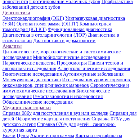
полости рта
Протезирование молочных зубов
Профилактика
заболеваний детских зубов
Диагностика
Электрокардиография (ЭКГ)
Ультразвуковая диагностика
(УЗИ)
Ортопантомограмма (ОПТГ)
Компьютерная
томография (КЛ КТ)
Функциональная диагностика
Диагностика в отоларингологии (ЛОР)
Диагностика в
стоматологии
Диагностика в дерматологии
Анализы
Цитологические, морфологические и гистохимические
исследования
Микробиологические исследования
Наркотические вещества
Профосмотры
Панели тестов и
алгоритмы исследования
Аллергологические исследования
Генетические исследования
Аутоиммунные заболевания
Молекулярная диагностика
Исследования уровня гормонов,
онкомаркеров, специфических маркеров
Серологические и
иммунохимические исследования
Биохимические
исследования
Гемостазиология и изосерология
Общеклинические исследования
Медицинские справки
Справка 086у для поступления в вуз или колледж
Справки для
детей
Оформление карт для поступления
Справка 079/у для
детского лагеря
Справка 076/у для детей - санаторно-
курортная карта
Врачи
Цены
Акции и программы
Карты и сертификаты