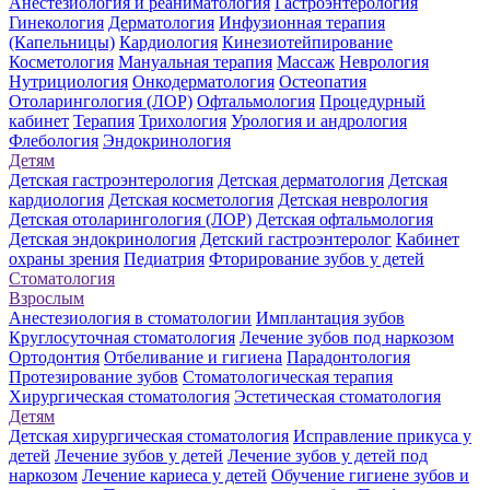
Анестезиология и реаниматология
Гастроэнтерология
Гинекология
Дерматология
Инфузионная терапия
(Капельницы)
Кардиология
Кинезиотейпирование
Косметология
Мануальная терапия
Массаж
Неврология
Нутрициология
Онкодерматология
Остеопатия
Отоларингология (ЛОР)
Офтальмология
Процедурный
кабинет
Терапия
Трихология
Урология и андрология
Флебология
Эндокринология
Детям
Детская гастроэнтерология
Детская дерматология
Детская
кардиология
Детская косметология
Детская неврология
Детская отоларингология (ЛОР)
Детская офтальмология
Детская эндокринология
Детский гастроэнтеролог
Кабинет
охраны зрения
Педиатрия
Фторирование зубов у детей
Стоматология
Взрослым
Анестезиология в стоматологии
Имплантация зубов
Круглосуточная стоматология
Лечение зубов под наркозом
Ортодонтия
Отбеливание и гигиена
Парадонтология
Протезирование зубов
Стоматологическая терапия
Хирургическая стоматология
Эстетическая стоматология
Детям
Детская хирургическая стоматология
Исправление прикуса у
детей
Лечение зубов у детей
Лечение зубов у детей под
наркозом
Лечение кариеса у детей
Обучение гигиене зубов и