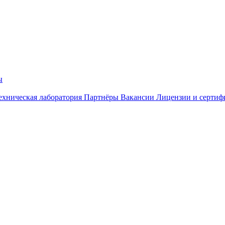
ы
ехническая лаборатория
Партнёры
Вакансии
Лицензии и сертиф