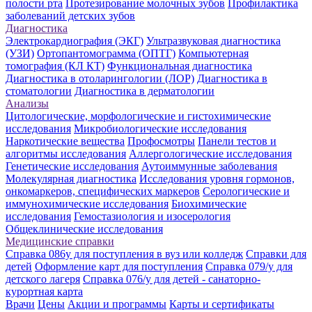
полости рта
Протезирование молочных зубов
Профилактика
заболеваний детских зубов
Диагностика
Электрокардиография (ЭКГ)
Ультразвуковая диагностика
(УЗИ)
Ортопантомограмма (ОПТГ)
Компьютерная
томография (КЛ КТ)
Функциональная диагностика
Диагностика в отоларингологии (ЛОР)
Диагностика в
стоматологии
Диагностика в дерматологии
Анализы
Цитологические, морфологические и гистохимические
исследования
Микробиологические исследования
Наркотические вещества
Профосмотры
Панели тестов и
алгоритмы исследования
Аллергологические исследования
Генетические исследования
Аутоиммунные заболевания
Молекулярная диагностика
Исследования уровня гормонов,
онкомаркеров, специфических маркеров
Серологические и
иммунохимические исследования
Биохимические
исследования
Гемостазиология и изосерология
Общеклинические исследования
Медицинские справки
Справка 086у для поступления в вуз или колледж
Справки для
детей
Оформление карт для поступления
Справка 079/у для
детского лагеря
Справка 076/у для детей - санаторно-
курортная карта
Врачи
Цены
Акции и программы
Карты и сертификаты