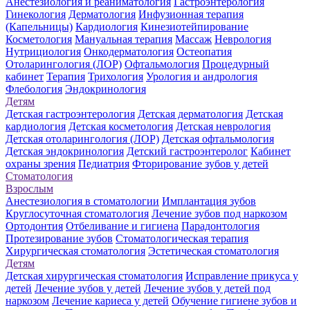
Анестезиология и реаниматология
Гастроэнтерология
Гинекология
Дерматология
Инфузионная терапия
(Капельницы)
Кардиология
Кинезиотейпирование
Косметология
Мануальная терапия
Массаж
Неврология
Нутрициология
Онкодерматология
Остеопатия
Отоларингология (ЛОР)
Офтальмология
Процедурный
кабинет
Терапия
Трихология
Урология и андрология
Флебология
Эндокринология
Детям
Детская гастроэнтерология
Детская дерматология
Детская
кардиология
Детская косметология
Детская неврология
Детская отоларингология (ЛОР)
Детская офтальмология
Детская эндокринология
Детский гастроэнтеролог
Кабинет
охраны зрения
Педиатрия
Фторирование зубов у детей
Стоматология
Взрослым
Анестезиология в стоматологии
Имплантация зубов
Круглосуточная стоматология
Лечение зубов под наркозом
Ортодонтия
Отбеливание и гигиена
Парадонтология
Протезирование зубов
Стоматологическая терапия
Хирургическая стоматология
Эстетическая стоматология
Детям
Детская хирургическая стоматология
Исправление прикуса у
детей
Лечение зубов у детей
Лечение зубов у детей под
наркозом
Лечение кариеса у детей
Обучение гигиене зубов и