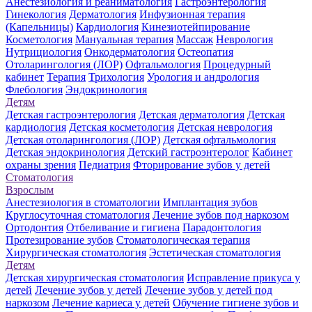
Анестезиология и реаниматология
Гастроэнтерология
Гинекология
Дерматология
Инфузионная терапия
(Капельницы)
Кардиология
Кинезиотейпирование
Косметология
Мануальная терапия
Массаж
Неврология
Нутрициология
Онкодерматология
Остеопатия
Отоларингология (ЛОР)
Офтальмология
Процедурный
кабинет
Терапия
Трихология
Урология и андрология
Флебология
Эндокринология
Детям
Детская гастроэнтерология
Детская дерматология
Детская
кардиология
Детская косметология
Детская неврология
Детская отоларингология (ЛОР)
Детская офтальмология
Детская эндокринология
Детский гастроэнтеролог
Кабинет
охраны зрения
Педиатрия
Фторирование зубов у детей
Стоматология
Взрослым
Анестезиология в стоматологии
Имплантация зубов
Круглосуточная стоматология
Лечение зубов под наркозом
Ортодонтия
Отбеливание и гигиена
Парадонтология
Протезирование зубов
Стоматологическая терапия
Хирургическая стоматология
Эстетическая стоматология
Детям
Детская хирургическая стоматология
Исправление прикуса у
детей
Лечение зубов у детей
Лечение зубов у детей под
наркозом
Лечение кариеса у детей
Обучение гигиене зубов и