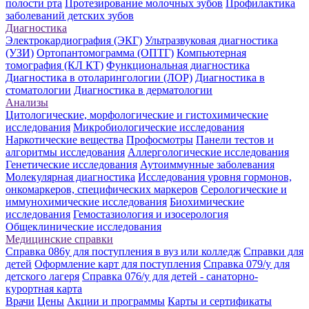
полости рта
Протезирование молочных зубов
Профилактика
заболеваний детских зубов
Диагностика
Электрокардиография (ЭКГ)
Ультразвуковая диагностика
(УЗИ)
Ортопантомограмма (ОПТГ)
Компьютерная
томография (КЛ КТ)
Функциональная диагностика
Диагностика в отоларингологии (ЛОР)
Диагностика в
стоматологии
Диагностика в дерматологии
Анализы
Цитологические, морфологические и гистохимические
исследования
Микробиологические исследования
Наркотические вещества
Профосмотры
Панели тестов и
алгоритмы исследования
Аллергологические исследования
Генетические исследования
Аутоиммунные заболевания
Молекулярная диагностика
Исследования уровня гормонов,
онкомаркеров, специфических маркеров
Серологические и
иммунохимические исследования
Биохимические
исследования
Гемостазиология и изосерология
Общеклинические исследования
Медицинские справки
Справка 086у для поступления в вуз или колледж
Справки для
детей
Оформление карт для поступления
Справка 079/у для
детского лагеря
Справка 076/у для детей - санаторно-
курортная карта
Врачи
Цены
Акции и программы
Карты и сертификаты