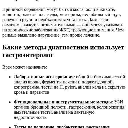
Причиной обращения могут быть изжога, боли в животе,
тошнота, тяжесть после еды, метеоризм, нестабильный стул,
горечь во рту или необъяснимая усталость. Даже если
симптомы кажутся незначительными — они могут указывать
на хронические заболевания ЖКТ, требующие внимания. Чем
раньше выявлено нарушение, тем проще лечение.
Какие методы диагностики использует
гастроэнтеролог
Врач может назначить:
Лабораторные исследования
: общий и биохимический
анализ крови, ферменты печени и поджелудочной,
копрограмма, тесты на H. pylori, анализ кала на скрытую
кровь и паразитов.
Функциональные и инструментальные методы
: УЗИ
органов брюшной полости, гастроскопия, колоноскопия,
дыхательные тесты, анализ на лактазную
недостаточность.
Тесты на целиакию, дисбактериоз, воспаление