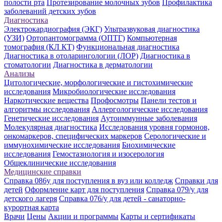
полости рта
Протезирование молочных зубов
Профилактика
заболеваний детских зубов
Диагностика
Электрокардиография (ЭКГ)
Ультразвуковая диагностика
(УЗИ)
Ортопантомограмма (ОПТГ)
Компьютерная
томография (КЛ КТ)
Функциональная диагностика
Диагностика в отоларингологии (ЛОР)
Диагностика в
стоматологии
Диагностика в дерматологии
Анализы
Цитологические, морфологические и гистохимические
исследования
Микробиологические исследования
Наркотические вещества
Профосмотры
Панели тестов и
алгоритмы исследования
Аллергологические исследования
Генетические исследования
Аутоиммунные заболевания
Молекулярная диагностика
Исследования уровня гормонов,
онкомаркеров, специфических маркеров
Серологические и
иммунохимические исследования
Биохимические
исследования
Гемостазиология и изосерология
Общеклинические исследования
Медицинские справки
Справка 086у для поступления в вуз или колледж
Справки для
детей
Оформление карт для поступления
Справка 079/у для
детского лагеря
Справка 076/у для детей - санаторно-
курортная карта
Врачи
Цены
Акции и программы
Карты и сертификаты