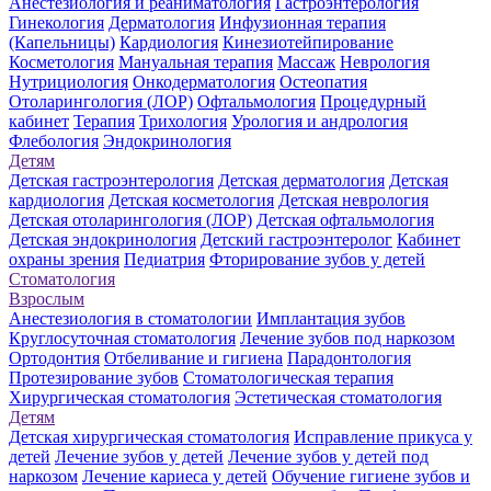
Анестезиология и реаниматология
Гастроэнтерология
Гинекология
Дерматология
Инфузионная терапия
(Капельницы)
Кардиология
Кинезиотейпирование
Косметология
Мануальная терапия
Массаж
Неврология
Нутрициология
Онкодерматология
Остеопатия
Отоларингология (ЛОР)
Офтальмология
Процедурный
кабинет
Терапия
Трихология
Урология и андрология
Флебология
Эндокринология
Детям
Детская гастроэнтерология
Детская дерматология
Детская
кардиология
Детская косметология
Детская неврология
Детская отоларингология (ЛОР)
Детская офтальмология
Детская эндокринология
Детский гастроэнтеролог
Кабинет
охраны зрения
Педиатрия
Фторирование зубов у детей
Стоматология
Взрослым
Анестезиология в стоматологии
Имплантация зубов
Круглосуточная стоматология
Лечение зубов под наркозом
Ортодонтия
Отбеливание и гигиена
Парадонтология
Протезирование зубов
Стоматологическая терапия
Хирургическая стоматология
Эстетическая стоматология
Детям
Детская хирургическая стоматология
Исправление прикуса у
детей
Лечение зубов у детей
Лечение зубов у детей под
наркозом
Лечение кариеса у детей
Обучение гигиене зубов и