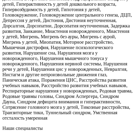
детей, Гиперактивность у детей дошкольного возраста,
Гипервозбудимость у детей, Гипотония у детей,
Головокружение, Головокружение центрального генеза, ДЦП,
Депрессия у детей, Дистония, Дистония неуточненная,
Дорсалгия, Дорсопатии, Дорсопатия неуточненная, Задержка
развития, Заикание, Миастения новорожденного, Миастения
у детей, Мигрень, Мигрень без ауры, Мигрень с аурой,
Мигрень у детей, Миопатия, Моторное расстройство,
Мышечная дистрофия, Нарушение психологического
развития, Нарушение сна, Нарушения мозга у
новорожденного, Нарушения мышечного тонуса у
новорожденного, Нарушения нервной системы, Нарушения
речи у детей, Нарушения цнс у новорожденных, Невралгия,
Нистагм и другие непроизвольные движения глаз,
Паническая атака, Поражения ЦНС, Расстройства развития
учебных навыков, Расстройство развития учебных навыков,
Респираторные нарушения у новорожденных, Родовая травма,
Родовые травмы головы, Синдром Аспергера, Синдром
Дауна, Синдром дефицита внимания и гиперактивности,
Сотрясение головного мозга у детей, Тикозные расстройства,
Транзиторные тики, Туннельный синдром, Умственная
отсталость умеренная
Наши специалисты