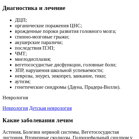
Диагностика и лечение
ДЦП;
органические поражения ЦНС;
врожденные пороки развития головного мозга;
спинно-мозговые грыжи;
акушерские параличи;
последствия ПЭП;
ЧМТ;
миелодисплазия;
вегетососудистые дисфункции, головные боли;
ЗПР, нарушения школьной успеваемости;
неврозы, энурез, энкопрез, заикание, тики;
аутизм;
генетические синдромы (Дауна, Прадера-Вилли).
Неврология
Неврология
Детская неврология
Какие заболевания лечим
Астения, Болезни нервной системы, Вегетососудистая
дистония, Вторичные сколиозы, Гидроцефальный синдром у