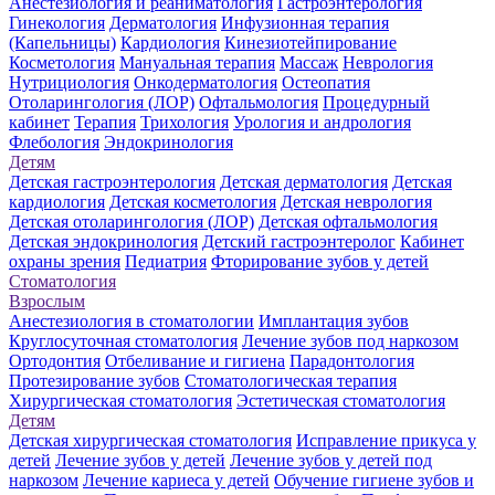
Анестезиология и реаниматология
Гастроэнтерология
Гинекология
Дерматология
Инфузионная терапия
(Капельницы)
Кардиология
Кинезиотейпирование
Косметология
Мануальная терапия
Массаж
Неврология
Нутрициология
Онкодерматология
Остеопатия
Отоларингология (ЛОР)
Офтальмология
Процедурный
кабинет
Терапия
Трихология
Урология и андрология
Флебология
Эндокринология
Детям
Детская гастроэнтерология
Детская дерматология
Детская
кардиология
Детская косметология
Детская неврология
Детская отоларингология (ЛОР)
Детская офтальмология
Детская эндокринология
Детский гастроэнтеролог
Кабинет
охраны зрения
Педиатрия
Фторирование зубов у детей
Стоматология
Взрослым
Анестезиология в стоматологии
Имплантация зубов
Круглосуточная стоматология
Лечение зубов под наркозом
Ортодонтия
Отбеливание и гигиена
Парадонтология
Протезирование зубов
Стоматологическая терапия
Хирургическая стоматология
Эстетическая стоматология
Детям
Детская хирургическая стоматология
Исправление прикуса у
детей
Лечение зубов у детей
Лечение зубов у детей под
наркозом
Лечение кариеса у детей
Обучение гигиене зубов и