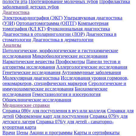
полости рта
Протезирование молочных зубов
Профилактика
заболеваний детских зубов
Диагностика
Электрокардиография (ЭКГ)
Ультразвуковая диагностика
(УЗИ)
Ортопантомограмма (ОПТГ)
Компьютерная
томография (КЛ КТ)
Функциональная диагностика
Диагностика в отоларингологии (ЛОР)
Диагностика в
стоматологии
Диагностика в дерматологии
Анализы
Цитологические, морфологические и гистохимические
исследования
Микробиологические исследования
Наркотические вещества
Профосмотры
Панели тестов и
алгоритмы исследования
Аллергологические исследования
Генетические исследования
Аутоиммунные заболевания
Молекулярная диагностика
Исследования уровня гормонов,
онкомаркеров, специфических маркеров
Серологические и
иммунохимические исследования
Биохимические
исследования
Гемостазиология и изосерология
Общеклинические исследования
Медицинские справки
Справка 086у для поступления в вуз или колледж
Справки для
детей
Оформление карт для поступления
Справка 079/у для
детского лагеря
Справка 076/у для детей - санаторно-
курортная карта
Врачи
Цены
Акции и программы
Карты и сертификаты