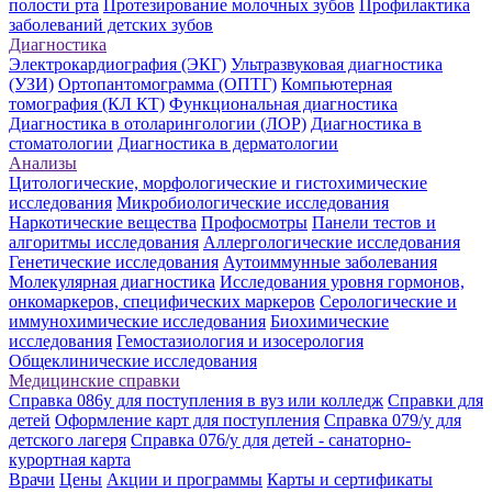
полости рта
Протезирование молочных зубов
Профилактика
заболеваний детских зубов
Диагностика
Электрокардиография (ЭКГ)
Ультразвуковая диагностика
(УЗИ)
Ортопантомограмма (ОПТГ)
Компьютерная
томография (КЛ КТ)
Функциональная диагностика
Диагностика в отоларингологии (ЛОР)
Диагностика в
стоматологии
Диагностика в дерматологии
Анализы
Цитологические, морфологические и гистохимические
исследования
Микробиологические исследования
Наркотические вещества
Профосмотры
Панели тестов и
алгоритмы исследования
Аллергологические исследования
Генетические исследования
Аутоиммунные заболевания
Молекулярная диагностика
Исследования уровня гормонов,
онкомаркеров, специфических маркеров
Серологические и
иммунохимические исследования
Биохимические
исследования
Гемостазиология и изосерология
Общеклинические исследования
Медицинские справки
Справка 086у для поступления в вуз или колледж
Справки для
детей
Оформление карт для поступления
Справка 079/у для
детского лагеря
Справка 076/у для детей - санаторно-
курортная карта
Врачи
Цены
Акции и программы
Карты и сертификаты