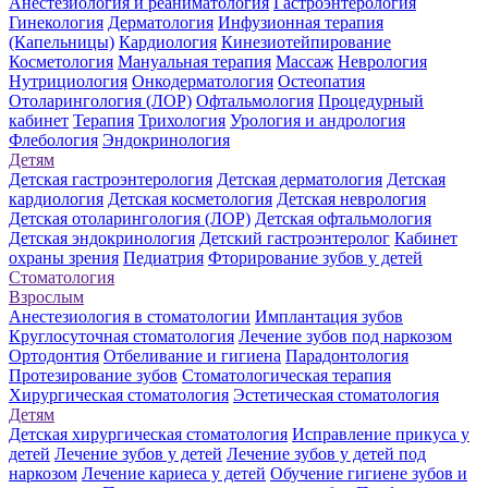
Анестезиология и реаниматология
Гастроэнтерология
Гинекология
Дерматология
Инфузионная терапия
(Капельницы)
Кардиология
Кинезиотейпирование
Косметология
Мануальная терапия
Массаж
Неврология
Нутрициология
Онкодерматология
Остеопатия
Отоларингология (ЛОР)
Офтальмология
Процедурный
кабинет
Терапия
Трихология
Урология и андрология
Флебология
Эндокринология
Детям
Детская гастроэнтерология
Детская дерматология
Детская
кардиология
Детская косметология
Детская неврология
Детская отоларингология (ЛОР)
Детская офтальмология
Детская эндокринология
Детский гастроэнтеролог
Кабинет
охраны зрения
Педиатрия
Фторирование зубов у детей
Стоматология
Взрослым
Анестезиология в стоматологии
Имплантация зубов
Круглосуточная стоматология
Лечение зубов под наркозом
Ортодонтия
Отбеливание и гигиена
Парадонтология
Протезирование зубов
Стоматологическая терапия
Хирургическая стоматология
Эстетическая стоматология
Детям
Детская хирургическая стоматология
Исправление прикуса у
детей
Лечение зубов у детей
Лечение зубов у детей под
наркозом
Лечение кариеса у детей
Обучение гигиене зубов и