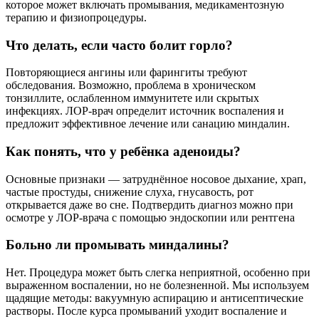
которое может включать промывания, медикаментозную
терапию и физиопроцедуры.
Что делать, если часто болит горло?
Повторяющиеся ангины или фарингиты требуют
обследования. Возможно, проблема в хроническом
тонзиллите, ослабленном иммунитете или скрытых
инфекциях. ЛОР-врач определит источник воспаления и
предложит эффективное лечение или санацию миндалин.
Как понять, что у ребёнка аденоиды?
Основные признаки — затруднённое носовое дыхание, храп,
частые простуды, снижение слуха, гнусавость, рот
открывается даже во сне. Подтвердить диагноз можно при
осмотре у ЛОР-врача с помощью эндоскопии или рентгена
Больно ли промывать миндалины?
Нет. Процедура может быть слегка неприятной, особенно при
выраженном воспалении, но не болезненной. Мы используем
щадящие методы: вакуумную аспирацию и антисептические
растворы. После курса промываний уходит воспаление и