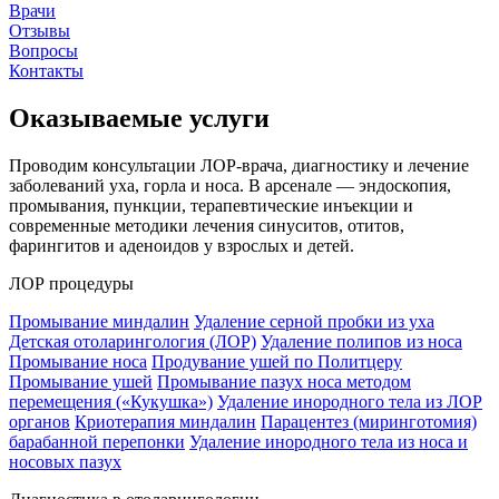
Врачи
Отзывы
Вопросы
Контакты
Оказываемые услуги
Проводим консультации ЛОР-врача, диагностику и лечение
заболеваний уха, горла и носа. В арсенале — эндоскопия,
промывания, пункции, терапевтические инъекции и
современные методики лечения синуситов, отитов,
фарингитов и аденоидов у взрослых и детей.
ЛОР процедуры
Промывание миндалин
Удаление серной пробки из уха
Детская отоларингология (ЛОР)
Удаление полипов из носа
Промывание носа
Продувание ушей по Политцеру
Промывание ушей
Промывание пазух носа методом
перемещения («Кукушка»)
Удаление инородного тела из ЛОР
органов
Криотерапия миндалин
Парацентез (миринготомия)
барабанной перепонки
Удаление инородного тела из носа и
носовых пазух