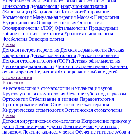
Анестезиология и реаниматология
Гастроэнтерология
Гинекология
Дерматология
Инфузионная терапия
(Капельницы)
Кардиология
Кинезиотейпирование
Косметология
Мануальная терапия
Массаж
Неврология
Нутрициология
Онкодерматология
Остеопатия
Отоларингология (ЛОР)
Офтальмология
Процедурный
кабинет
Терапия
Трихология
Урология и андрология
Флебология
Эндокринология
Детям
Детская гастроэнтерология
Детская дерматология
Детская
кардиология
Детская косметология
Детская неврология
Детская отоларингология (ЛОР)
Детская офтальмология
Детская эндокринология
Детский гастроэнтеролог
Кабинет
охраны зрения
Педиатрия
Фторирование зубов у детей
Стоматология
Взрослым
Анестезиология в стоматологии
Имплантация зубов
Круглосуточная стоматология
Лечение зубов под наркозом
Ортодонтия
Отбеливание и гигиена
Парадонтология
Протезирование зубов
Стоматологическая терапия
Хирургическая стоматология
Эстетическая стоматология
Детям
Детская хирургическая стоматология
Исправление прикуса у
детей
Лечение зубов у детей
Лечение зубов у детей под
наркозом
Лечение кариеса у детей
Обучение гигиене зубов и