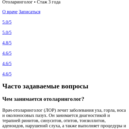
Отоларинголог • Стаж 3 года
О враче
Записаться
5.0
/5
5.0
/5
4.8
/5
4.6
/5
4.6
/5
4.6
/5
Часто задаваемые вопросы
Чем занимается отоларинголог?
Врач-отоларинголог (ЛОР) лечит заболевания уха, горла, носа
и околоносовых пазух. Он занимается диагностикой и
терапией ринитов, синуситов, отитов, тонзиллитов,
аденоидов, нарушений слуха, а также выполняет процедуры и