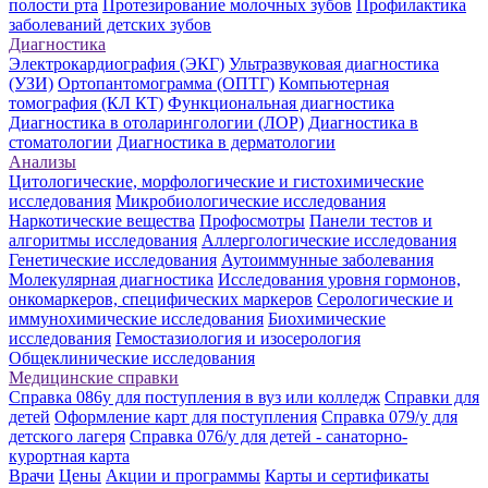
полости рта
Протезирование молочных зубов
Профилактика
заболеваний детских зубов
Диагностика
Электрокардиография (ЭКГ)
Ультразвуковая диагностика
(УЗИ)
Ортопантомограмма (ОПТГ)
Компьютерная
томография (КЛ КТ)
Функциональная диагностика
Диагностика в отоларингологии (ЛОР)
Диагностика в
стоматологии
Диагностика в дерматологии
Анализы
Цитологические, морфологические и гистохимические
исследования
Микробиологические исследования
Наркотические вещества
Профосмотры
Панели тестов и
алгоритмы исследования
Аллергологические исследования
Генетические исследования
Аутоиммунные заболевания
Молекулярная диагностика
Исследования уровня гормонов,
онкомаркеров, специфических маркеров
Серологические и
иммунохимические исследования
Биохимические
исследования
Гемостазиология и изосерология
Общеклинические исследования
Медицинские справки
Справка 086у для поступления в вуз или колледж
Справки для
детей
Оформление карт для поступления
Справка 079/у для
детского лагеря
Справка 076/у для детей - санаторно-
курортная карта
Врачи
Цены
Акции и программы
Карты и сертификаты