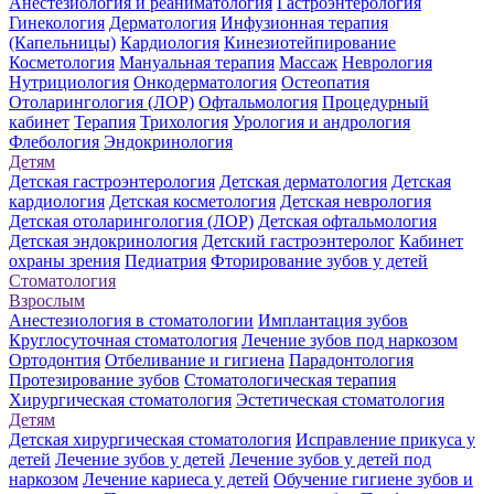
Анестезиология и реаниматология
Гастроэнтерология
Гинекология
Дерматология
Инфузионная терапия
(Капельницы)
Кардиология
Кинезиотейпирование
Косметология
Мануальная терапия
Массаж
Неврология
Нутрициология
Онкодерматология
Остеопатия
Отоларингология (ЛОР)
Офтальмология
Процедурный
кабинет
Терапия
Трихология
Урология и андрология
Флебология
Эндокринология
Детям
Детская гастроэнтерология
Детская дерматология
Детская
кардиология
Детская косметология
Детская неврология
Детская отоларингология (ЛОР)
Детская офтальмология
Детская эндокринология
Детский гастроэнтеролог
Кабинет
охраны зрения
Педиатрия
Фторирование зубов у детей
Стоматология
Взрослым
Анестезиология в стоматологии
Имплантация зубов
Круглосуточная стоматология
Лечение зубов под наркозом
Ортодонтия
Отбеливание и гигиена
Парадонтология
Протезирование зубов
Стоматологическая терапия
Хирургическая стоматология
Эстетическая стоматология
Детям
Детская хирургическая стоматология
Исправление прикуса у
детей
Лечение зубов у детей
Лечение зубов у детей под
наркозом
Лечение кариеса у детей
Обучение гигиене зубов и