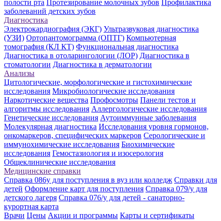
полости рта
Протезирование молочных зубов
Профилактика
заболеваний детских зубов
Диагностика
Электрокардиография (ЭКГ)
Ультразвуковая диагностика
(УЗИ)
Ортопантомограмма (ОПТГ)
Компьютерная
томография (КЛ КТ)
Функциональная диагностика
Диагностика в отоларингологии (ЛОР)
Диагностика в
стоматологии
Диагностика в дерматологии
Анализы
Цитологические, морфологические и гистохимические
исследования
Микробиологические исследования
Наркотические вещества
Профосмотры
Панели тестов и
алгоритмы исследования
Аллергологические исследования
Генетические исследования
Аутоиммунные заболевания
Молекулярная диагностика
Исследования уровня гормонов,
онкомаркеров, специфических маркеров
Серологические и
иммунохимические исследования
Биохимические
исследования
Гемостазиология и изосерология
Общеклинические исследования
Медицинские справки
Справка 086у для поступления в вуз или колледж
Справки для
детей
Оформление карт для поступления
Справка 079/у для
детского лагеря
Справка 076/у для детей - санаторно-
курортная карта
Врачи
Цены
Акции и программы
Карты и сертификаты