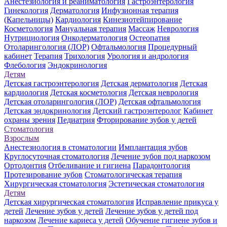
Анестезиология и реаниматология
Гастроэнтерология
Гинекология
Дерматология
Инфузионная терапия
(Капельницы)
Кардиология
Кинезиотейпирование
Косметология
Мануальная терапия
Массаж
Неврология
Нутрициология
Онкодерматология
Остеопатия
Отоларингология (ЛОР)
Офтальмология
Процедурный
кабинет
Терапия
Трихология
Урология и андрология
Флебология
Эндокринология
Детям
Детская гастроэнтерология
Детская дерматология
Детская
кардиология
Детская косметология
Детская неврология
Детская отоларингология (ЛОР)
Детская офтальмология
Детская эндокринология
Детский гастроэнтеролог
Кабинет
охраны зрения
Педиатрия
Фторирование зубов у детей
Стоматология
Взрослым
Анестезиология в стоматологии
Имплантация зубов
Круглосуточная стоматология
Лечение зубов под наркозом
Ортодонтия
Отбеливание и гигиена
Парадонтология
Протезирование зубов
Стоматологическая терапия
Хирургическая стоматология
Эстетическая стоматология
Детям
Детская хирургическая стоматология
Исправление прикуса у
детей
Лечение зубов у детей
Лечение зубов у детей под
наркозом
Лечение кариеса у детей
Обучение гигиене зубов и