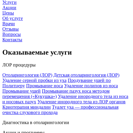
Услуги
Акции
Цены
Об услуге
Врачи
Отзывы
Вопросы
Контакты
Оказываемые услуги
ЛОР процедуры
Отоларингология (ЛОР)
Детская отоларингология (ЛОР)
Удаление серной пробки из уха
Продувание ушей по
Политцеру
Промывание носа
Удаление полипов из носа
Промывание ушей
Промывание пазух носа методом
перемещения («Кукушка»)
Удаление инородного тела из носа
и носовых пазух
Удаление инородного тела из ЛОР органов
Криотерапия миндалин
Туалет уха — профессиональная
очистка слухового прохода
Диагностика в отоларингологии
Акции и программы