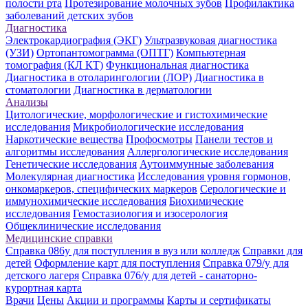
полости рта
Протезирование молочных зубов
Профилактика
заболеваний детских зубов
Диагностика
Электрокардиография (ЭКГ)
Ультразвуковая диагностика
(УЗИ)
Ортопантомограмма (ОПТГ)
Компьютерная
томография (КЛ КТ)
Функциональная диагностика
Диагностика в отоларингологии (ЛОР)
Диагностика в
стоматологии
Диагностика в дерматологии
Анализы
Цитологические, морфологические и гистохимические
исследования
Микробиологические исследования
Наркотические вещества
Профосмотры
Панели тестов и
алгоритмы исследования
Аллергологические исследования
Генетические исследования
Аутоиммунные заболевания
Молекулярная диагностика
Исследования уровня гормонов,
онкомаркеров, специфических маркеров
Серологические и
иммунохимические исследования
Биохимические
исследования
Гемостазиология и изосерология
Общеклинические исследования
Медицинские справки
Справка 086у для поступления в вуз или колледж
Справки для
детей
Оформление карт для поступления
Справка 079/у для
детского лагеря
Справка 076/у для детей - санаторно-
курортная карта
Врачи
Цены
Акции и программы
Карты и сертификаты