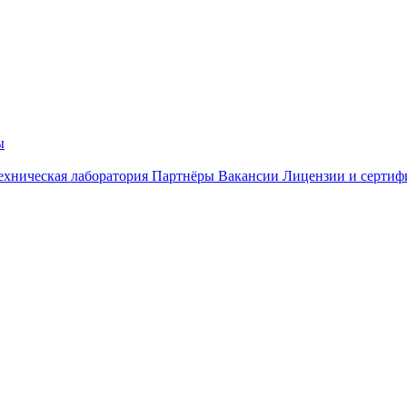
ы
ехническая лаборатория
Партнёры
Вакансии
Лицензии и сертиф