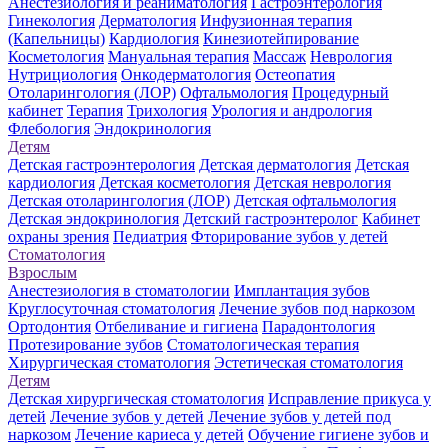
Анестезиология и реаниматология
Гастроэнтерология
Гинекология
Дерматология
Инфузионная терапия
(Капельницы)
Кардиология
Кинезиотейпирование
Косметология
Мануальная терапия
Массаж
Неврология
Нутрициология
Онкодерматология
Остеопатия
Отоларингология (ЛОР)
Офтальмология
Процедурный
кабинет
Терапия
Трихология
Урология и андрология
Флебология
Эндокринология
Детям
Детская гастроэнтерология
Детская дерматология
Детская
кардиология
Детская косметология
Детская неврология
Детская отоларингология (ЛОР)
Детская офтальмология
Детская эндокринология
Детский гастроэнтеролог
Кабинет
охраны зрения
Педиатрия
Фторирование зубов у детей
Стоматология
Взрослым
Анестезиология в стоматологии
Имплантация зубов
Круглосуточная стоматология
Лечение зубов под наркозом
Ортодонтия
Отбеливание и гигиена
Парадонтология
Протезирование зубов
Стоматологическая терапия
Хирургическая стоматология
Эстетическая стоматология
Детям
Детская хирургическая стоматология
Исправление прикуса у
детей
Лечение зубов у детей
Лечение зубов у детей под
наркозом
Лечение кариеса у детей
Обучение гигиене зубов и