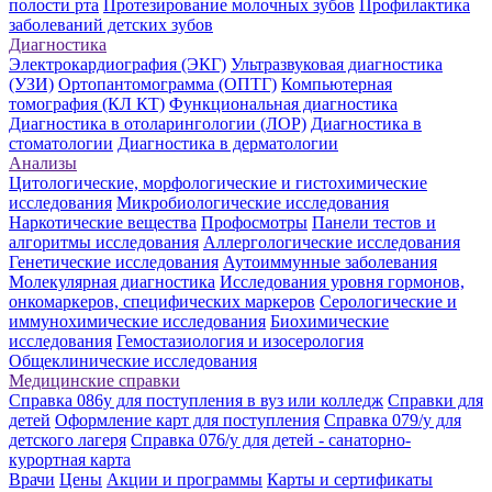
полости рта
Протезирование молочных зубов
Профилактика
заболеваний детских зубов
Диагностика
Электрокардиография (ЭКГ)
Ультразвуковая диагностика
(УЗИ)
Ортопантомограмма (ОПТГ)
Компьютерная
томография (КЛ КТ)
Функциональная диагностика
Диагностика в отоларингологии (ЛОР)
Диагностика в
стоматологии
Диагностика в дерматологии
Анализы
Цитологические, морфологические и гистохимические
исследования
Микробиологические исследования
Наркотические вещества
Профосмотры
Панели тестов и
алгоритмы исследования
Аллергологические исследования
Генетические исследования
Аутоиммунные заболевания
Молекулярная диагностика
Исследования уровня гормонов,
онкомаркеров, специфических маркеров
Серологические и
иммунохимические исследования
Биохимические
исследования
Гемостазиология и изосерология
Общеклинические исследования
Медицинские справки
Справка 086у для поступления в вуз или колледж
Справки для
детей
Оформление карт для поступления
Справка 079/у для
детского лагеря
Справка 076/у для детей - санаторно-
курортная карта
Врачи
Цены
Акции и программы
Карты и сертификаты