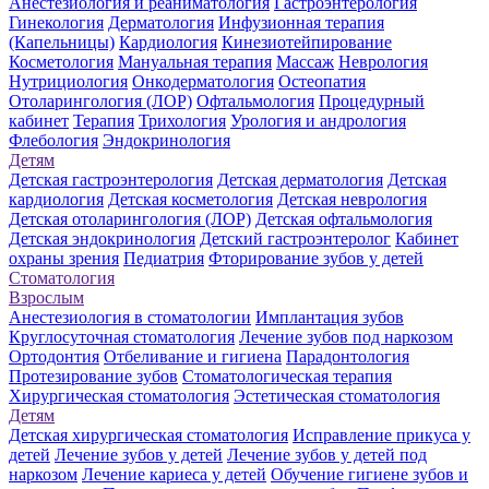
Анестезиология и реаниматология
Гастроэнтерология
Гинекология
Дерматология
Инфузионная терапия
(Капельницы)
Кардиология
Кинезиотейпирование
Косметология
Мануальная терапия
Массаж
Неврология
Нутрициология
Онкодерматология
Остеопатия
Отоларингология (ЛОР)
Офтальмология
Процедурный
кабинет
Терапия
Трихология
Урология и андрология
Флебология
Эндокринология
Детям
Детская гастроэнтерология
Детская дерматология
Детская
кардиология
Детская косметология
Детская неврология
Детская отоларингология (ЛОР)
Детская офтальмология
Детская эндокринология
Детский гастроэнтеролог
Кабинет
охраны зрения
Педиатрия
Фторирование зубов у детей
Стоматология
Взрослым
Анестезиология в стоматологии
Имплантация зубов
Круглосуточная стоматология
Лечение зубов под наркозом
Ортодонтия
Отбеливание и гигиена
Парадонтология
Протезирование зубов
Стоматологическая терапия
Хирургическая стоматология
Эстетическая стоматология
Детям
Детская хирургическая стоматология
Исправление прикуса у
детей
Лечение зубов у детей
Лечение зубов у детей под
наркозом
Лечение кариеса у детей
Обучение гигиене зубов и