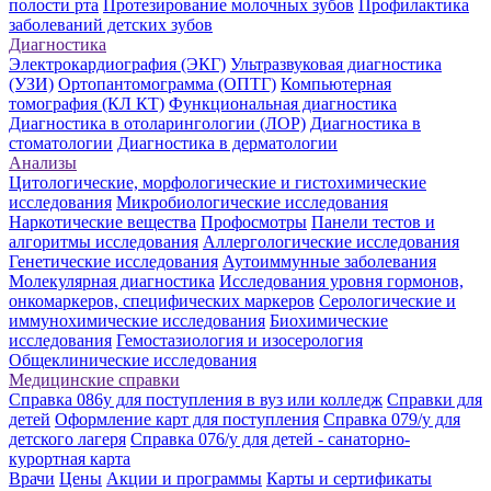
полости рта
Протезирование молочных зубов
Профилактика
заболеваний детских зубов
Диагностика
Электрокардиография (ЭКГ)
Ультразвуковая диагностика
(УЗИ)
Ортопантомограмма (ОПТГ)
Компьютерная
томография (КЛ КТ)
Функциональная диагностика
Диагностика в отоларингологии (ЛОР)
Диагностика в
стоматологии
Диагностика в дерматологии
Анализы
Цитологические, морфологические и гистохимические
исследования
Микробиологические исследования
Наркотические вещества
Профосмотры
Панели тестов и
алгоритмы исследования
Аллергологические исследования
Генетические исследования
Аутоиммунные заболевания
Молекулярная диагностика
Исследования уровня гормонов,
онкомаркеров, специфических маркеров
Серологические и
иммунохимические исследования
Биохимические
исследования
Гемостазиология и изосерология
Общеклинические исследования
Медицинские справки
Справка 086у для поступления в вуз или колледж
Справки для
детей
Оформление карт для поступления
Справка 079/у для
детского лагеря
Справка 076/у для детей - санаторно-
курортная карта
Врачи
Цены
Акции и программы
Карты и сертификаты