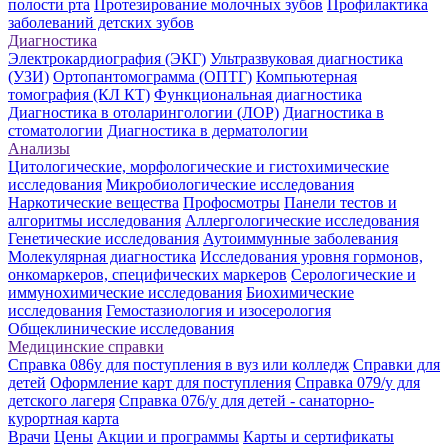
полости рта
Протезирование молочных зубов
Профилактика
заболеваний детских зубов
Диагностика
Электрокардиография (ЭКГ)
Ультразвуковая диагностика
(УЗИ)
Ортопантомограмма (ОПТГ)
Компьютерная
томография (КЛ КТ)
Функциональная диагностика
Диагностика в отоларингологии (ЛОР)
Диагностика в
стоматологии
Диагностика в дерматологии
Анализы
Цитологические, морфологические и гистохимические
исследования
Микробиологические исследования
Наркотические вещества
Профосмотры
Панели тестов и
алгоритмы исследования
Аллергологические исследования
Генетические исследования
Аутоиммунные заболевания
Молекулярная диагностика
Исследования уровня гормонов,
онкомаркеров, специфических маркеров
Серологические и
иммунохимические исследования
Биохимические
исследования
Гемостазиология и изосерология
Общеклинические исследования
Медицинские справки
Справка 086у для поступления в вуз или колледж
Справки для
детей
Оформление карт для поступления
Справка 079/у для
детского лагеря
Справка 076/у для детей - санаторно-
курортная карта
Врачи
Цены
Акции и программы
Карты и сертификаты