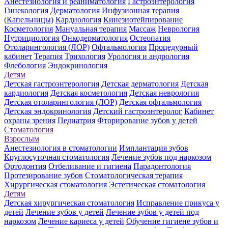
Анестезиология и реаниматология
Гастроэнтерология
Гинекология
Дерматология
Инфузионная терапия
(Капельницы)
Кардиология
Кинезиотейпирование
Косметология
Мануальная терапия
Массаж
Неврология
Нутрициология
Онкодерматология
Остеопатия
Отоларингология (ЛОР)
Офтальмология
Процедурный
кабинет
Терапия
Трихология
Урология и андрология
Флебология
Эндокринология
Детям
Детская гастроэнтерология
Детская дерматология
Детская
кардиология
Детская косметология
Детская неврология
Детская отоларингология (ЛОР)
Детская офтальмология
Детская эндокринология
Детский гастроэнтеролог
Кабинет
охраны зрения
Педиатрия
Фторирование зубов у детей
Стоматология
Взрослым
Анестезиология в стоматологии
Имплантация зубов
Круглосуточная стоматология
Лечение зубов под наркозом
Ортодонтия
Отбеливание и гигиена
Парадонтология
Протезирование зубов
Стоматологическая терапия
Хирургическая стоматология
Эстетическая стоматология
Детям
Детская хирургическая стоматология
Исправление прикуса у
детей
Лечение зубов у детей
Лечение зубов у детей под
наркозом
Лечение кариеса у детей
Обучение гигиене зубов и