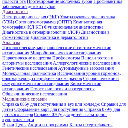
полости рта
Протезирование молочных зубов
Профилактика
заболеваний детских зубов
Диагностика
Электрокардиография (ЭКГ)
Ультразвуковая диагностика
(УЗИ)
Ортопантомограмма (ОПТГ)
Компьютерная
томография (КЛ КТ)
Функциональная диагностика
Диагностика в отоларингологии (ЛОР)
Диагностика в
стоматологии
Диагностика в дерматологии
Анализы
Цитологические, морфологические и гистохимические
исследования
Микробиологические исследования
Наркотические вещества
Профосмотры
Панели тестов и
алгоритмы исследования
Аллергологические исследования
Генетические исследования
Аутоиммунные заболевания
Молекулярная диагностика
Исследования уровня гормонов,
онкомаркеров, специфических маркеров
Серологические и
иммунохимические исследования
Биохимические
исследования
Гемостазиология и изосерология
Общеклинические исследования
Медицинские справки
Справка 086у для поступления в вуз или колледж
Справки для
детей
Оформление карт для поступления
Справка 079/у для
детского лагеря
Справка 076/у для детей - санаторно-
курортная карта
Врачи
Цены
Акции и программы
Карты и сертификаты