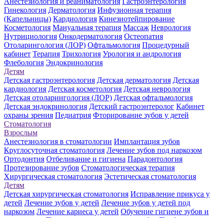
Анестезиология и реаниматология
Гастроэнтерология
Гинекология
Дерматология
Инфузионная терапия
(Капельницы)
Кардиология
Кинезиотейпирование
Косметология
Мануальная терапия
Массаж
Неврология
Нутрициология
Онкодерматология
Остеопатия
Отоларингология (ЛОР)
Офтальмология
Процедурный
кабинет
Терапия
Трихология
Урология и андрология
Флебология
Эндокринология
Детям
Детская гастроэнтерология
Детская дерматология
Детская
кардиология
Детская косметология
Детская неврология
Детская отоларингология (ЛОР)
Детская офтальмология
Детская эндокринология
Детский гастроэнтеролог
Кабинет
охраны зрения
Педиатрия
Фторирование зубов у детей
Стоматология
Взрослым
Анестезиология в стоматологии
Имплантация зубов
Круглосуточная стоматология
Лечение зубов под наркозом
Ортодонтия
Отбеливание и гигиена
Парадонтология
Протезирование зубов
Стоматологическая терапия
Хирургическая стоматология
Эстетическая стоматология
Детям
Детская хирургическая стоматология
Исправление прикуса у
детей
Лечение зубов у детей
Лечение зубов у детей под
наркозом
Лечение кариеса у детей
Обучение гигиене зубов и