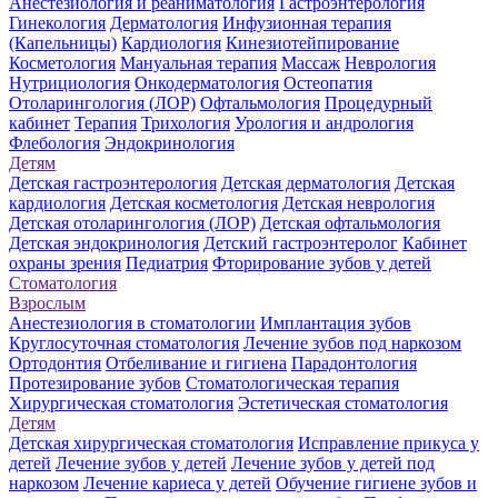
Анестезиология и реаниматология
Гастроэнтерология
Гинекология
Дерматология
Инфузионная терапия
(Капельницы)
Кардиология
Кинезиотейпирование
Косметология
Мануальная терапия
Массаж
Неврология
Нутрициология
Онкодерматология
Остеопатия
Отоларингология (ЛОР)
Офтальмология
Процедурный
кабинет
Терапия
Трихология
Урология и андрология
Флебология
Эндокринология
Детям
Детская гастроэнтерология
Детская дерматология
Детская
кардиология
Детская косметология
Детская неврология
Детская отоларингология (ЛОР)
Детская офтальмология
Детская эндокринология
Детский гастроэнтеролог
Кабинет
охраны зрения
Педиатрия
Фторирование зубов у детей
Стоматология
Взрослым
Анестезиология в стоматологии
Имплантация зубов
Круглосуточная стоматология
Лечение зубов под наркозом
Ортодонтия
Отбеливание и гигиена
Парадонтология
Протезирование зубов
Стоматологическая терапия
Хирургическая стоматология
Эстетическая стоматология
Детям
Детская хирургическая стоматология
Исправление прикуса у
детей
Лечение зубов у детей
Лечение зубов у детей под
наркозом
Лечение кариеса у детей
Обучение гигиене зубов и