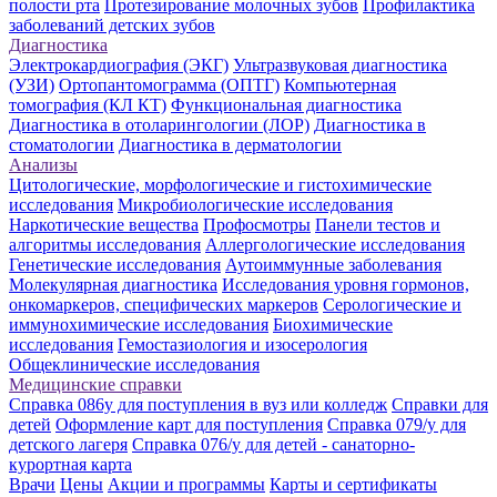
полости рта
Протезирование молочных зубов
Профилактика
заболеваний детских зубов
Диагностика
Электрокардиография (ЭКГ)
Ультразвуковая диагностика
(УЗИ)
Ортопантомограмма (ОПТГ)
Компьютерная
томография (КЛ КТ)
Функциональная диагностика
Диагностика в отоларингологии (ЛОР)
Диагностика в
стоматологии
Диагностика в дерматологии
Анализы
Цитологические, морфологические и гистохимические
исследования
Микробиологические исследования
Наркотические вещества
Профосмотры
Панели тестов и
алгоритмы исследования
Аллергологические исследования
Генетические исследования
Аутоиммунные заболевания
Молекулярная диагностика
Исследования уровня гормонов,
онкомаркеров, специфических маркеров
Серологические и
иммунохимические исследования
Биохимические
исследования
Гемостазиология и изосерология
Общеклинические исследования
Медицинские справки
Справка 086у для поступления в вуз или колледж
Справки для
детей
Оформление карт для поступления
Справка 079/у для
детского лагеря
Справка 076/у для детей - санаторно-
курортная карта
Врачи
Цены
Акции и программы
Карты и сертификаты