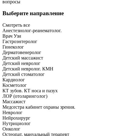
вопросы
Выберите направление
Смотреть все
Анестезиолог-реанематолог.
Врач Узи
Гастроэнтеролог
Гинеколог
Дерматовенеролог
Детский массажист
Детский невролог
Детский невролог. КМН
Детский стоматолог
Кардиолог
Косметолог
КТ зубов. КТ носа и пазух
ЛОР (отоларинголог)
Массажист
Медсестра кабинет охраны зрения.
Невролог
Нейрохирург
Нутрициолог
Онколог
Остеопат, мануальный терапевт