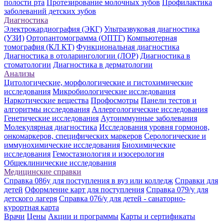
полости рта
Протезирование молочных зубов
Профилактика
заболеваний детских зубов
Диагностика
Электрокардиография (ЭКГ)
Ультразвуковая диагностика
(УЗИ)
Ортопантомограмма (ОПТГ)
Компьютерная
томография (КЛ КТ)
Функциональная диагностика
Диагностика в отоларингологии (ЛОР)
Диагностика в
стоматологии
Диагностика в дерматологии
Анализы
Цитологические, морфологические и гистохимические
исследования
Микробиологические исследования
Наркотические вещества
Профосмотры
Панели тестов и
алгоритмы исследования
Аллергологические исследования
Генетические исследования
Аутоиммунные заболевания
Молекулярная диагностика
Исследования уровня гормонов,
онкомаркеров, специфических маркеров
Серологические и
иммунохимические исследования
Биохимические
исследования
Гемостазиология и изосерология
Общеклинические исследования
Медицинские справки
Справка 086у для поступления в вуз или колледж
Справки для
детей
Оформление карт для поступления
Справка 079/у для
детского лагеря
Справка 076/у для детей - санаторно-
курортная карта
Врачи
Цены
Акции и программы
Карты и сертификаты