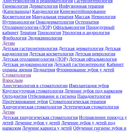
Анестезиология и реаниматология
Гастроэнтерология
Гинекология
Дерматология
Инфузионная терапия
(Капельницы)
Кардиология
Кинезиотейпирование
Косметология
Мануальная терапия
Массаж
Неврология
Нутрициология
Онкодерматология
Остеопатия
Отоларингология (ЛОР)
Офтальмология
Процедурный
кабинет
Терапия
Трихология
Урология и андрология
Флебология
Эндокринология
Детям
Детская гастроэнтерология
Детская дерматология
Детская
кардиология
Детская косметология
Детская неврология
Детская отоларингология (ЛОР)
Детская офтальмология
Детская эндокринология
Детский гастроэнтеролог
Кабинет
охраны зрения
Педиатрия
Фторирование зубов у детей
Стоматология
Взрослым
Анестезиология в стоматологии
Имплантация зубов
Круглосуточная стоматология
Лечение зубов под наркозом
Ортодонтия
Отбеливание и гигиена
Парадонтология
Протезирование зубов
Стоматологическая терапия
Хирургическая стоматология
Эстетическая стоматология
Детям
Детская хирургическая стоматология
Исправление прикуса у
детей
Лечение зубов у детей
Лечение зубов у детей под
наркозом
Лечение кариеса у детей
Обучение гигиене зубов и