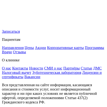
Записаться
Пациентам
Направления
Цены
Акции
Корпоративные карты
Программы
Врачи
Отзывы
О клинике
О нас
Контакты
Новости
СМИ о нас
Партнёры
Статьи
ДМС
Налоговый вычет
Зуботехническая лаборатория
Лицензии и
сертификаты
Вакансии
Вся представленная на сайте информация, касающаяся
описания и стоимости услуг, носит информационный
характер и ни при каких условиях не является публичной
офертой, определяемой положениями Статьи 437(2)
Гражданского кодекса РФ.