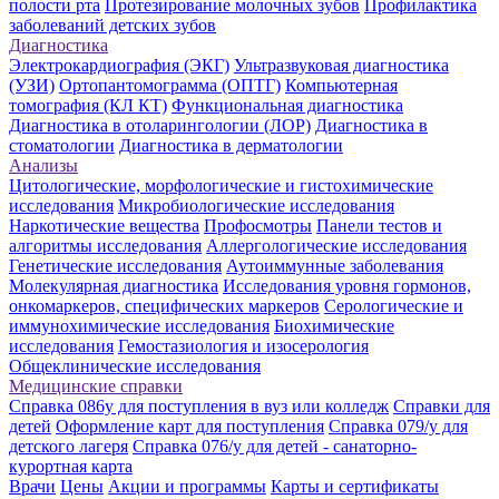
полости рта
Протезирование молочных зубов
Профилактика
заболеваний детских зубов
Диагностика
Электрокардиография (ЭКГ)
Ультразвуковая диагностика
(УЗИ)
Ортопантомограмма (ОПТГ)
Компьютерная
томография (КЛ КТ)
Функциональная диагностика
Диагностика в отоларингологии (ЛОР)
Диагностика в
стоматологии
Диагностика в дерматологии
Анализы
Цитологические, морфологические и гистохимические
исследования
Микробиологические исследования
Наркотические вещества
Профосмотры
Панели тестов и
алгоритмы исследования
Аллергологические исследования
Генетические исследования
Аутоиммунные заболевания
Молекулярная диагностика
Исследования уровня гормонов,
онкомаркеров, специфических маркеров
Серологические и
иммунохимические исследования
Биохимические
исследования
Гемостазиология и изосерология
Общеклинические исследования
Медицинские справки
Справка 086у для поступления в вуз или колледж
Справки для
детей
Оформление карт для поступления
Справка 079/у для
детского лагеря
Справка 076/у для детей - санаторно-
курортная карта
Врачи
Цены
Акции и программы
Карты и сертификаты