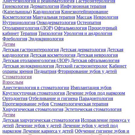
Анестезиология и реаниматология
Гастроэнтерология
Гинекология
Дерматология
Инфузионная терапия
(Капельницы)
Кардиология
Кинезиотейпирование
Косметология
Мануальная терапия
Массаж
Неврология
Нутрициология
Онкодерматология
Остеопатия
Отоларингология (ЛОР)
Офтальмология
Процедурный
кабинет
Терапия
Трихология
Урология и андрология
Флебология
Эндокринология
Детям
Детская гастроэнтерология
Детская дерматология
Детская
кардиология
Детская косметология
Детская неврология
Детская отоларингология (ЛОР)
Детская офтальмология
Детская эндокринология
Детский гастроэнтеролог
Кабинет
охраны зрения
Педиатрия
Фторирование зубов у детей
Стоматология
Взрослым
Анестезиология в стоматологии
Имплантация зубов
Круглосуточная стоматология
Лечение зубов под наркозом
Ортодонтия
Отбеливание и гигиена
Парадонтология
Протезирование зубов
Стоматологическая терапия
Хирургическая стоматология
Эстетическая стоматология
Детям
Детская хирургическая стоматология
Исправление прикуса у
детей
Лечение зубов у детей
Лечение зубов у детей под
наркозом
Лечение кариеса у детей
Обучение гигиене зубов и