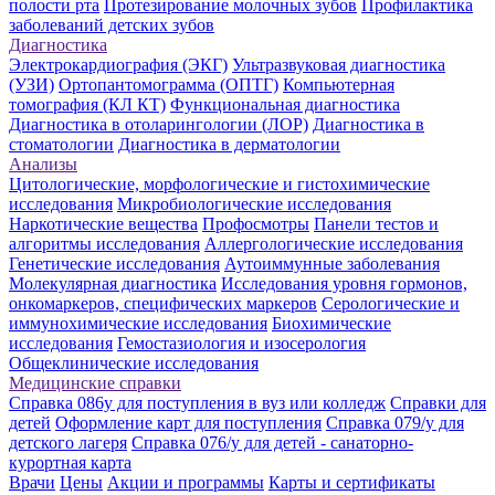
полости рта
Протезирование молочных зубов
Профилактика
заболеваний детских зубов
Диагностика
Электрокардиография (ЭКГ)
Ультразвуковая диагностика
(УЗИ)
Ортопантомограмма (ОПТГ)
Компьютерная
томография (КЛ КТ)
Функциональная диагностика
Диагностика в отоларингологии (ЛОР)
Диагностика в
стоматологии
Диагностика в дерматологии
Анализы
Цитологические, морфологические и гистохимические
исследования
Микробиологические исследования
Наркотические вещества
Профосмотры
Панели тестов и
алгоритмы исследования
Аллергологические исследования
Генетические исследования
Аутоиммунные заболевания
Молекулярная диагностика
Исследования уровня гормонов,
онкомаркеров, специфических маркеров
Серологические и
иммунохимические исследования
Биохимические
исследования
Гемостазиология и изосерология
Общеклинические исследования
Медицинские справки
Справка 086у для поступления в вуз или колледж
Справки для
детей
Оформление карт для поступления
Справка 079/у для
детского лагеря
Справка 076/у для детей - санаторно-
курортная карта
Врачи
Цены
Акции и программы
Карты и сертификаты