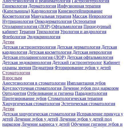
Анестезиология и реаниматология
Гастроэнтерология
Гинекология
Дерматология
Инфузионная терапия
(Капельницы)
Кардиология
Кинезиотейпирование
Косметология
Мануальная терапия
Массаж
Неврология
Нутрициология
Онкодерматология
Остеопатия
Отоларингология (ЛОР)
Офтальмология
Процедурный
кабинет
Терапия
Трихология
Урология и андрология
Флебология
Эндокринология
Детям
Детская гастроэнтерология
Детская дерматология
Детская
кардиология
Детская косметология
Детская неврология
Детская отоларингология (ЛОР)
Детская офтальмология
Детская эндокринология
Детский гастроэнтеролог
Кабинет
охраны зрения
Педиатрия
Фторирование зубов у детей
Стоматология
Взрослым
Анестезиология в стоматологии
Имплантация зубов
Круглосуточная стоматология
Лечение зубов под наркозом
Ортодонтия
Отбеливание и гигиена
Парадонтология
Протезирование зубов
Стоматологическая терапия
Хирургическая стоматология
Эстетическая стоматология
Детям
Детская хирургическая стоматология
Исправление прикуса у
детей
Лечение зубов у детей
Лечение зубов у детей под
наркозом
Лечение кариеса у детей
Обучение гигиене зубов и