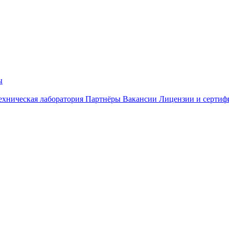
ы
ехническая лаборатория
Партнёры
Вакансии
Лицензии и сертиф