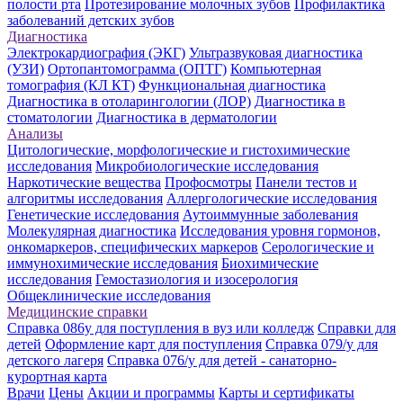
полости рта
Протезирование молочных зубов
Профилактика
заболеваний детских зубов
Диагностика
Электрокардиография (ЭКГ)
Ультразвуковая диагностика
(УЗИ)
Ортопантомограмма (ОПТГ)
Компьютерная
томография (КЛ КТ)
Функциональная диагностика
Диагностика в отоларингологии (ЛОР)
Диагностика в
стоматологии
Диагностика в дерматологии
Анализы
Цитологические, морфологические и гистохимические
исследования
Микробиологические исследования
Наркотические вещества
Профосмотры
Панели тестов и
алгоритмы исследования
Аллергологические исследования
Генетические исследования
Аутоиммунные заболевания
Молекулярная диагностика
Исследования уровня гормонов,
онкомаркеров, специфических маркеров
Серологические и
иммунохимические исследования
Биохимические
исследования
Гемостазиология и изосерология
Общеклинические исследования
Медицинские справки
Справка 086у для поступления в вуз или колледж
Справки для
детей
Оформление карт для поступления
Справка 079/у для
детского лагеря
Справка 076/у для детей - санаторно-
курортная карта
Врачи
Цены
Акции и программы
Карты и сертификаты