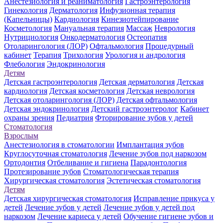
Анестезиология и реаниматология
Гастроэнтерология
Гинекология
Дерматология
Инфузионная терапия
(Капельницы)
Кардиология
Кинезиотейпирование
Косметология
Мануальная терапия
Массаж
Неврология
Нутрициология
Онкодерматология
Остеопатия
Отоларингология (ЛОР)
Офтальмология
Процедурный
кабинет
Терапия
Трихология
Урология и андрология
Флебология
Эндокринология
Детям
Детская гастроэнтерология
Детская дерматология
Детская
кардиология
Детская косметология
Детская неврология
Детская отоларингология (ЛОР)
Детская офтальмология
Детская эндокринология
Детский гастроэнтеролог
Кабинет
охраны зрения
Педиатрия
Фторирование зубов у детей
Стоматология
Взрослым
Анестезиология в стоматологии
Имплантация зубов
Круглосуточная стоматология
Лечение зубов под наркозом
Ортодонтия
Отбеливание и гигиена
Парадонтология
Протезирование зубов
Стоматологическая терапия
Хирургическая стоматология
Эстетическая стоматология
Детям
Детская хирургическая стоматология
Исправление прикуса у
детей
Лечение зубов у детей
Лечение зубов у детей под
наркозом
Лечение кариеса у детей
Обучение гигиене зубов и