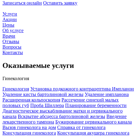
Записаться онлайн
Оставить заявку
Услуги
Акции
Цены
Об услуге
Врачи
Отзывы
Вопросы
Контакты
Оказываемые услуги
Гинекология
Гинекология
Установка подкожного контрацептива Импланон
Удаление кисты бартолиновой железы
Удаление импланона
Расширенная кольпоскопия
Рассечение синехий малых
половых губ
Проба Шиллера
Планирование беременности
Диагностическое выскабливание матки и цервикального
канала
Вскрытие абсцесса бартолиновой железы
Введение
лекарственного тампона
Бужирование цервикального канала
Вызов гинеколога на дом
Справка от гинеколога
Консультация гинеколога
Консультация акушера гинеколога