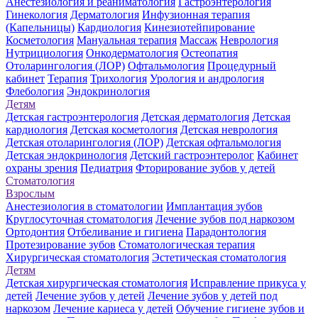
Анестезиология и реаниматология
Гастроэнтерология
Гинекология
Дерматология
Инфузионная терапия
(Капельницы)
Кардиология
Кинезиотейпирование
Косметология
Мануальная терапия
Массаж
Неврология
Нутрициология
Онкодерматология
Остеопатия
Отоларингология (ЛОР)
Офтальмология
Процедурный
кабинет
Терапия
Трихология
Урология и андрология
Флебология
Эндокринология
Детям
Детская гастроэнтерология
Детская дерматология
Детская
кардиология
Детская косметология
Детская неврология
Детская отоларингология (ЛОР)
Детская офтальмология
Детская эндокринология
Детский гастроэнтеролог
Кабинет
охраны зрения
Педиатрия
Фторирование зубов у детей
Стоматология
Взрослым
Анестезиология в стоматологии
Имплантация зубов
Круглосуточная стоматология
Лечение зубов под наркозом
Ортодонтия
Отбеливание и гигиена
Парадонтология
Протезирование зубов
Стоматологическая терапия
Хирургическая стоматология
Эстетическая стоматология
Детям
Детская хирургическая стоматология
Исправление прикуса у
детей
Лечение зубов у детей
Лечение зубов у детей под
наркозом
Лечение кариеса у детей
Обучение гигиене зубов и