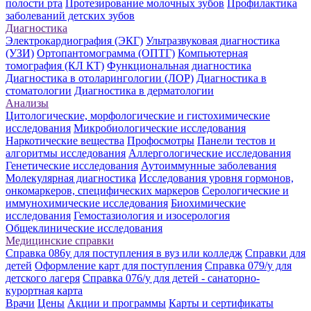
полости рта
Протезирование молочных зубов
Профилактика
заболеваний детских зубов
Диагностика
Электрокардиография (ЭКГ)
Ультразвуковая диагностика
(УЗИ)
Ортопантомограмма (ОПТГ)
Компьютерная
томография (КЛ КТ)
Функциональная диагностика
Диагностика в отоларингологии (ЛОР)
Диагностика в
стоматологии
Диагностика в дерматологии
Анализы
Цитологические, морфологические и гистохимические
исследования
Микробиологические исследования
Наркотические вещества
Профосмотры
Панели тестов и
алгоритмы исследования
Аллергологические исследования
Генетические исследования
Аутоиммунные заболевания
Молекулярная диагностика
Исследования уровня гормонов,
онкомаркеров, специфических маркеров
Серологические и
иммунохимические исследования
Биохимические
исследования
Гемостазиология и изосерология
Общеклинические исследования
Медицинские справки
Справка 086у для поступления в вуз или колледж
Справки для
детей
Оформление карт для поступления
Справка 079/у для
детского лагеря
Справка 076/у для детей - санаторно-
курортная карта
Врачи
Цены
Акции и программы
Карты и сертификаты