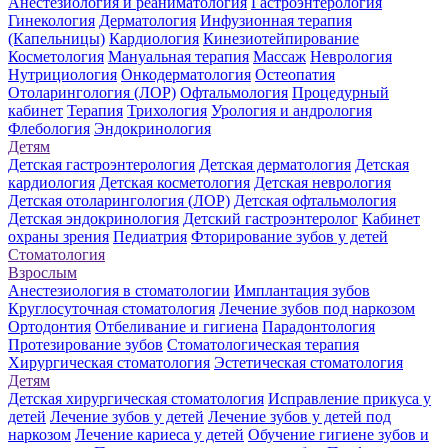
Анестезиология и реаниматология
Гастроэнтерология
Гинекология
Дерматология
Инфузионная терапия
(Капельницы)
Кардиология
Кинезиотейпирование
Косметология
Мануальная терапия
Массаж
Неврология
Нутрициология
Онкодерматология
Остеопатия
Отоларингология (ЛОР)
Офтальмология
Процедурный
кабинет
Терапия
Трихология
Урология и андрология
Флебология
Эндокринология
Детям
Детская гастроэнтерология
Детская дерматология
Детская
кардиология
Детская косметология
Детская неврология
Детская отоларингология (ЛОР)
Детская офтальмология
Детская эндокринология
Детский гастроэнтеролог
Кабинет
охраны зрения
Педиатрия
Фторирование зубов у детей
Стоматология
Взрослым
Анестезиология в стоматологии
Имплантация зубов
Круглосуточная стоматология
Лечение зубов под наркозом
Ортодонтия
Отбеливание и гигиена
Парадонтология
Протезирование зубов
Стоматологическая терапия
Хирургическая стоматология
Эстетическая стоматология
Детям
Детская хирургическая стоматология
Исправление прикуса у
детей
Лечение зубов у детей
Лечение зубов у детей под
наркозом
Лечение кариеса у детей
Обучение гигиене зубов и