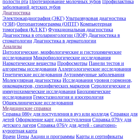
полости рта
Протезирование молочных зубов
Профилактика
заболеваний детских зубов
Диагностика
Электрокардиография (ЭКГ)
Ультразвуковая диагностика
(УЗИ)
Ортопантомограмма (ОПТГ)
Компьютерная
томография (КЛ КТ)
Функциональная диагностика
Диагностика в отоларингологии (ЛОР)
Диагностика в
стоматологии
Диагностика в дерматологии
Анализы
Цитологические, морфологические и гистохимические
исследования
Микробиологические исследования
Наркотические вещества
Профосмотры
Панели тестов и
алгоритмы исследования
Аллергологические исследования
Генетические исследования
Аутоиммунные заболевания
Молекулярная диагностика
Исследования уровня гормонов,
онкомаркеров, специфических маркеров
Серологические и
иммунохимические исследования
Биохимические
исследования
Гемостазиология и изосерология
Общеклинические исследования
Медицинские справки
Справка 086у для поступления в вуз или колледж
Справки для
детей
Оформление карт для поступления
Справка 079/у для
детского лагеря
Справка 076/у для детей - санаторно-
курортная карта
Врачи
Цены
Акции и программы
Карты и сертификаты