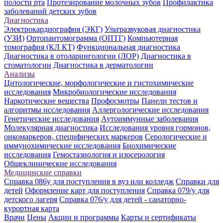
полости рта
Протезирование молочных зубов
Профилактика
заболеваний детских зубов
Диагностика
Электрокардиография (ЭКГ)
Ультразвуковая диагностика
(УЗИ)
Ортопантомограмма (ОПТГ)
Компьютерная
томография (КЛ КТ)
Функциональная диагностика
Диагностика в отоларингологии (ЛОР)
Диагностика в
стоматологии
Диагностика в дерматологии
Анализы
Цитологические, морфологические и гистохимические
исследования
Микробиологические исследования
Наркотические вещества
Профосмотры
Панели тестов и
алгоритмы исследования
Аллергологические исследования
Генетические исследования
Аутоиммунные заболевания
Молекулярная диагностика
Исследования уровня гормонов,
онкомаркеров, специфических маркеров
Серологические и
иммунохимические исследования
Биохимические
исследования
Гемостазиология и изосерология
Общеклинические исследования
Медицинские справки
Справка 086у для поступления в вуз или колледж
Справки для
детей
Оформление карт для поступления
Справка 079/у для
детского лагеря
Справка 076/у для детей - санаторно-
курортная карта
Врачи
Цены
Акции и программы
Карты и сертификаты