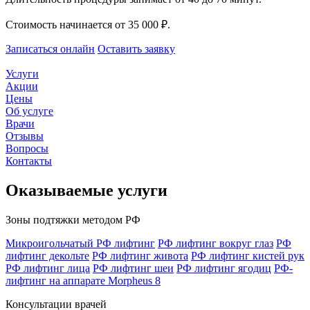
Стоимость начинается от 35 000 ₽.
Записаться онлайн
Оставить заявку
Услуги
Акции
Цены
Об услуге
Врачи
Отзывы
Вопросы
Контакты
Оказываемые услуги
Зоны подтяжки методом РФ
Микроигольчатый РФ лифтинг
РФ лифтинг вокруг глаз
РФ
лифтинг декольте
РФ лифтинг живота
РФ лифтинг кистей рук
РФ лифтинг лица
РФ лифтинг шеи
РФ лифтинг ягодиц
РФ-
лифтинг на аппарате Morpheus 8
Консультации врачей