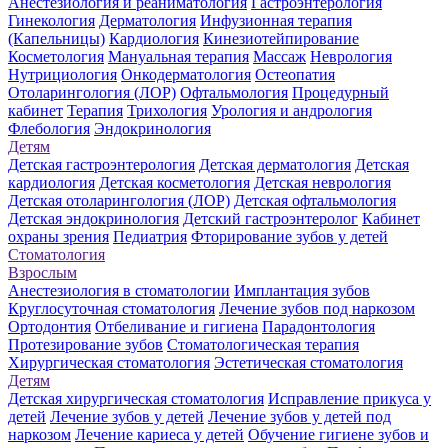
Анестезиология и реаниматология
Гастроэнтерология
Гинекология
Дерматология
Инфузионная терапия
(Капельницы)
Кардиология
Кинезиотейпирование
Косметология
Мануальная терапия
Массаж
Неврология
Нутрициология
Онкодерматология
Остеопатия
Отоларингология (ЛОР)
Офтальмология
Процедурный
кабинет
Терапия
Трихология
Урология и андрология
Флебология
Эндокринология
Детям
Детская гастроэнтерология
Детская дерматология
Детская
кардиология
Детская косметология
Детская неврология
Детская отоларингология (ЛОР)
Детская офтальмология
Детская эндокринология
Детский гастроэнтеролог
Кабинет
охраны зрения
Педиатрия
Фторирование зубов у детей
Стоматология
Взрослым
Анестезиология в стоматологии
Имплантация зубов
Круглосуточная стоматология
Лечение зубов под наркозом
Ортодонтия
Отбеливание и гигиена
Парадонтология
Протезирование зубов
Стоматологическая терапия
Хирургическая стоматология
Эстетическая стоматология
Детям
Детская хирургическая стоматология
Исправление прикуса у
детей
Лечение зубов у детей
Лечение зубов у детей под
наркозом
Лечение кариеса у детей
Обучение гигиене зубов и