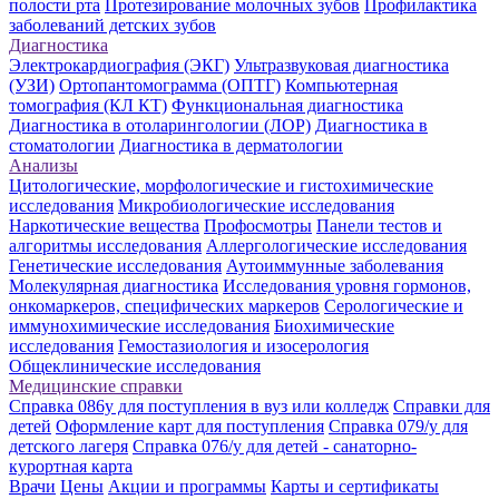
полости рта
Протезирование молочных зубов
Профилактика
заболеваний детских зубов
Диагностика
Электрокардиография (ЭКГ)
Ультразвуковая диагностика
(УЗИ)
Ортопантомограмма (ОПТГ)
Компьютерная
томография (КЛ КТ)
Функциональная диагностика
Диагностика в отоларингологии (ЛОР)
Диагностика в
стоматологии
Диагностика в дерматологии
Анализы
Цитологические, морфологические и гистохимические
исследования
Микробиологические исследования
Наркотические вещества
Профосмотры
Панели тестов и
алгоритмы исследования
Аллергологические исследования
Генетические исследования
Аутоиммунные заболевания
Молекулярная диагностика
Исследования уровня гормонов,
онкомаркеров, специфических маркеров
Серологические и
иммунохимические исследования
Биохимические
исследования
Гемостазиология и изосерология
Общеклинические исследования
Медицинские справки
Справка 086у для поступления в вуз или колледж
Справки для
детей
Оформление карт для поступления
Справка 079/у для
детского лагеря
Справка 076/у для детей - санаторно-
курортная карта
Врачи
Цены
Акции и программы
Карты и сертификаты