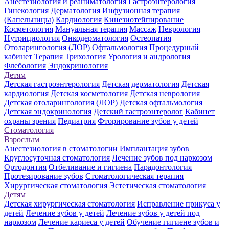
Анестезиология и реаниматология
Гастроэнтерология
Гинекология
Дерматология
Инфузионная терапия
(Капельницы)
Кардиология
Кинезиотейпирование
Косметология
Мануальная терапия
Массаж
Неврология
Нутрициология
Онкодерматология
Остеопатия
Отоларингология (ЛОР)
Офтальмология
Процедурный
кабинет
Терапия
Трихология
Урология и андрология
Флебология
Эндокринология
Детям
Детская гастроэнтерология
Детская дерматология
Детская
кардиология
Детская косметология
Детская неврология
Детская отоларингология (ЛОР)
Детская офтальмология
Детская эндокринология
Детский гастроэнтеролог
Кабинет
охраны зрения
Педиатрия
Фторирование зубов у детей
Стоматология
Взрослым
Анестезиология в стоматологии
Имплантация зубов
Круглосуточная стоматология
Лечение зубов под наркозом
Ортодонтия
Отбеливание и гигиена
Парадонтология
Протезирование зубов
Стоматологическая терапия
Хирургическая стоматология
Эстетическая стоматология
Детям
Детская хирургическая стоматология
Исправление прикуса у
детей
Лечение зубов у детей
Лечение зубов у детей под
наркозом
Лечение кариеса у детей
Обучение гигиене зубов и