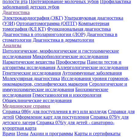
полости рта
Протезирование молочных зубов
Профилактика
заболеваний детских зубов
Диагностика
Электрокардиография (ЭКГ)
Ультразвуковая диагностика
(УЗИ)
Ортопантомограмма (ОПТГ)
Компьютерная
томография (КЛ КТ)
Функциональная диагностика
Диагностика в отоларингологии (ЛОР)
Диагностика в
стоматологии
Диагностика в дерматологии
Анализы
Цитологические, морфологические и гистохимические
исследования
Микробиологические исследования
Наркотические вещества
Профосмотры
Панели тестов и
алгоритмы исследования
Аллергологические исследования
Генетические исследования
Аутоиммунные заболевания
Молекулярная диагностика
Исследования уровня гормонов,
онкомаркеров, специфических маркеров
Серологические и
иммунохимические исследования
Биохимические
исследования
Гемостазиология и изосерология
Общеклинические исследования
Медицинские справки
Справка 086у для поступления в вуз или колледж
Справки для
детей
Оформление карт для поступления
Справка 079/у для
детского лагеря
Справка 076/у для детей - санаторно-
курортная карта
Врачи
Цены
Акции и программы
Карты и сертификаты