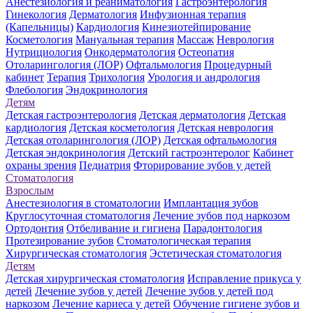
Анестезиология и реаниматология
Гастроэнтерология
Гинекология
Дерматология
Инфузионная терапия
(Капельницы)
Кардиология
Кинезиотейпирование
Косметология
Мануальная терапия
Массаж
Неврология
Нутрициология
Онкодерматология
Остеопатия
Отоларингология (ЛОР)
Офтальмология
Процедурный
кабинет
Терапия
Трихология
Урология и андрология
Флебология
Эндокринология
Детям
Детская гастроэнтерология
Детская дерматология
Детская
кардиология
Детская косметология
Детская неврология
Детская отоларингология (ЛОР)
Детская офтальмология
Детская эндокринология
Детский гастроэнтеролог
Кабинет
охраны зрения
Педиатрия
Фторирование зубов у детей
Стоматология
Взрослым
Анестезиология в стоматологии
Имплантация зубов
Круглосуточная стоматология
Лечение зубов под наркозом
Ортодонтия
Отбеливание и гигиена
Парадонтология
Протезирование зубов
Стоматологическая терапия
Хирургическая стоматология
Эстетическая стоматология
Детям
Детская хирургическая стоматология
Исправление прикуса у
детей
Лечение зубов у детей
Лечение зубов у детей под
наркозом
Лечение кариеса у детей
Обучение гигиене зубов и