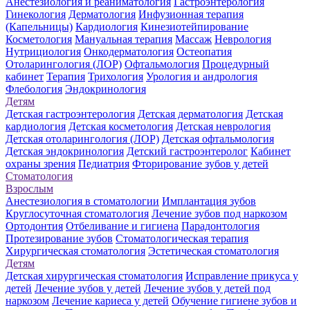
Анестезиология и реаниматология
Гастроэнтерология
Гинекология
Дерматология
Инфузионная терапия
(Капельницы)
Кардиология
Кинезиотейпирование
Косметология
Мануальная терапия
Массаж
Неврология
Нутрициология
Онкодерматология
Остеопатия
Отоларингология (ЛОР)
Офтальмология
Процедурный
кабинет
Терапия
Трихология
Урология и андрология
Флебология
Эндокринология
Детям
Детская гастроэнтерология
Детская дерматология
Детская
кардиология
Детская косметология
Детская неврология
Детская отоларингология (ЛОР)
Детская офтальмология
Детская эндокринология
Детский гастроэнтеролог
Кабинет
охраны зрения
Педиатрия
Фторирование зубов у детей
Стоматология
Взрослым
Анестезиология в стоматологии
Имплантация зубов
Круглосуточная стоматология
Лечение зубов под наркозом
Ортодонтия
Отбеливание и гигиена
Парадонтология
Протезирование зубов
Стоматологическая терапия
Хирургическая стоматология
Эстетическая стоматология
Детям
Детская хирургическая стоматология
Исправление прикуса у
детей
Лечение зубов у детей
Лечение зубов у детей под
наркозом
Лечение кариеса у детей
Обучение гигиене зубов и