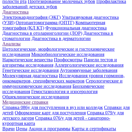
полости рта
Протезирование молочных зубов
Профилактика
заболеваний детских зубов
Диагностика
Электрокардиография (ЭКГ)
Ультразвуковая диагностика
(УЗИ)
Ортопантомограмма (ОПТГ)
Компьютерная
томография (КЛ КТ)
Функциональная диагностика
Диагностика в отоларингологии (ЛОР)
Диагностика в
стоматологии
Диагностика в дерматологии
Анализы
Цитологические, морфологические и гистохимические
исследования
Микробиологические исследования
Наркотические вещества
Профосмотры
Панели тестов и
алгоритмы исследования
Аллергологические исследования
Генетические исследования
Аутоиммунные заболевания
Молекулярная диагностика
Исследования уровня гормонов,
онкомаркеров, специфических маркеров
Серологические и
иммунохимические исследования
Биохимические
исследования
Гемостазиология и изосерология
Общеклинические исследования
Медицинские справки
Справка 086у для поступления в вуз или колледж
Справки для
детей
Оформление карт для поступления
Справка 079/у для
детского лагеря
Справка 076/у для детей - санаторно-
курортная карта
Врачи
Цены
Акции и программы
Карты и сертификаты