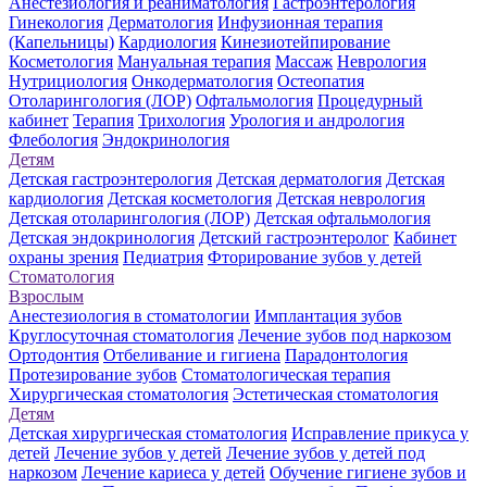
Анестезиология и реаниматология
Гастроэнтерология
Гинекология
Дерматология
Инфузионная терапия
(Капельницы)
Кардиология
Кинезиотейпирование
Косметология
Мануальная терапия
Массаж
Неврология
Нутрициология
Онкодерматология
Остеопатия
Отоларингология (ЛОР)
Офтальмология
Процедурный
кабинет
Терапия
Трихология
Урология и андрология
Флебология
Эндокринология
Детям
Детская гастроэнтерология
Детская дерматология
Детская
кардиология
Детская косметология
Детская неврология
Детская отоларингология (ЛОР)
Детская офтальмология
Детская эндокринология
Детский гастроэнтеролог
Кабинет
охраны зрения
Педиатрия
Фторирование зубов у детей
Стоматология
Взрослым
Анестезиология в стоматологии
Имплантация зубов
Круглосуточная стоматология
Лечение зубов под наркозом
Ортодонтия
Отбеливание и гигиена
Парадонтология
Протезирование зубов
Стоматологическая терапия
Хирургическая стоматология
Эстетическая стоматология
Детям
Детская хирургическая стоматология
Исправление прикуса у
детей
Лечение зубов у детей
Лечение зубов у детей под
наркозом
Лечение кариеса у детей
Обучение гигиене зубов и