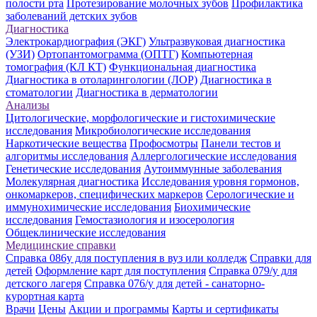
полости рта
Протезирование молочных зубов
Профилактика
заболеваний детских зубов
Диагностика
Электрокардиография (ЭКГ)
Ультразвуковая диагностика
(УЗИ)
Ортопантомограмма (ОПТГ)
Компьютерная
томография (КЛ КТ)
Функциональная диагностика
Диагностика в отоларингологии (ЛОР)
Диагностика в
стоматологии
Диагностика в дерматологии
Анализы
Цитологические, морфологические и гистохимические
исследования
Микробиологические исследования
Наркотические вещества
Профосмотры
Панели тестов и
алгоритмы исследования
Аллергологические исследования
Генетические исследования
Аутоиммунные заболевания
Молекулярная диагностика
Исследования уровня гормонов,
онкомаркеров, специфических маркеров
Серологические и
иммунохимические исследования
Биохимические
исследования
Гемостазиология и изосерология
Общеклинические исследования
Медицинские справки
Справка 086у для поступления в вуз или колледж
Справки для
детей
Оформление карт для поступления
Справка 079/у для
детского лагеря
Справка 076/у для детей - санаторно-
курортная карта
Врачи
Цены
Акции и программы
Карты и сертификаты