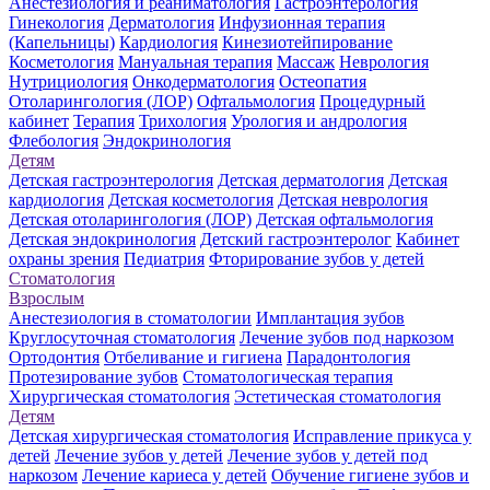
Анестезиология и реаниматология
Гастроэнтерология
Гинекология
Дерматология
Инфузионная терапия
(Капельницы)
Кардиология
Кинезиотейпирование
Косметология
Мануальная терапия
Массаж
Неврология
Нутрициология
Онкодерматология
Остеопатия
Отоларингология (ЛОР)
Офтальмология
Процедурный
кабинет
Терапия
Трихология
Урология и андрология
Флебология
Эндокринология
Детям
Детская гастроэнтерология
Детская дерматология
Детская
кардиология
Детская косметология
Детская неврология
Детская отоларингология (ЛОР)
Детская офтальмология
Детская эндокринология
Детский гастроэнтеролог
Кабинет
охраны зрения
Педиатрия
Фторирование зубов у детей
Стоматология
Взрослым
Анестезиология в стоматологии
Имплантация зубов
Круглосуточная стоматология
Лечение зубов под наркозом
Ортодонтия
Отбеливание и гигиена
Парадонтология
Протезирование зубов
Стоматологическая терапия
Хирургическая стоматология
Эстетическая стоматология
Детям
Детская хирургическая стоматология
Исправление прикуса у
детей
Лечение зубов у детей
Лечение зубов у детей под
наркозом
Лечение кариеса у детей
Обучение гигиене зубов и