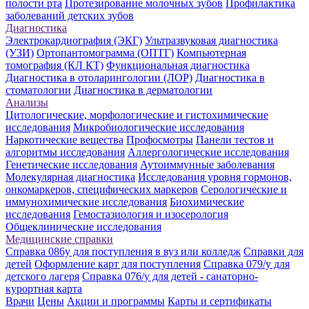
полости рта
Протезирование молочных зубов
Профилактика
заболеваний детских зубов
Диагностика
Электрокардиография (ЭКГ)
Ультразвуковая диагностика
(УЗИ)
Ортопантомограмма (ОПТГ)
Компьютерная
томография (КЛ КТ)
Функциональная диагностика
Диагностика в отоларингологии (ЛОР)
Диагностика в
стоматологии
Диагностика в дерматологии
Анализы
Цитологические, морфологические и гистохимические
исследования
Микробиологические исследования
Наркотические вещества
Профосмотры
Панели тестов и
алгоритмы исследования
Аллергологические исследования
Генетические исследования
Аутоиммунные заболевания
Молекулярная диагностика
Исследования уровня гормонов,
онкомаркеров, специфических маркеров
Серологические и
иммунохимические исследования
Биохимические
исследования
Гемостазиология и изосерология
Общеклинические исследования
Медицинские справки
Справка 086у для поступления в вуз или колледж
Справки для
детей
Оформление карт для поступления
Справка 079/у для
детского лагеря
Справка 076/у для детей - санаторно-
курортная карта
Врачи
Цены
Акции и программы
Карты и сертификаты