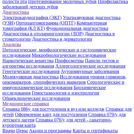
полости рта
Протезирование молочных зубов
Профилактика
заболеваний детских зубов
Диагностика
Электрокардиография (ЭКГ)
Ультразвуковая диагностика
(УЗИ)
Ортопантомограмма (ОПТГ)
Компьютерная
томография (КЛ КТ)
Функциональная диагностика
Диагностика в отоларингологии (ЛОР)
Диагностика в
стоматологии
Диагностика в дерматологии
Анализы
Цитологические, морфологические и гистохимические
исследования
Микробиологические исследования
Наркотические вещества
Профосмотры
Панели тестов и
алгоритмы исследования
Аллергологические исследования
Генетические исследования
Аутоиммунные заболевания
Молекулярная диагностика
Исследования уровня гормонов,
онкомаркеров, специфических маркеров
Серологические и
иммунохимические исследования
Биохимические
исследования
Гемостазиология и изосерология
Общеклинические исследования
Медицинские справки
Справка 086у для поступления в вуз или колледж
Справки для
детей
Оформление карт для поступления
Справка 079/у для
детского лагеря
Справка 076/у для детей - санаторно-
курортная карта
Врачи
Цены
Акции и программы
Карты и сертификаты