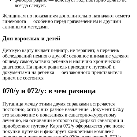
всегда следует.
Женщинам по показаниям дополнительно назначают осмотр
гинеколога — особенно перед грязелечением и другими
активными методами.
Для взрослых и детей
Детскую карту выдает педиатр, не терапевт, а перечень
обследований немного другой: основное внимание уделяют
общему самочувствию ребенка и наличию хронических
диагнозов. На прием родитель приходит с путевкой и
документами на ребенка — без законного представителя
прием не состоится.
070/у и 072/у: в чем разница
Путаница между этими двумя справками встречается
постоянно, хотя у них разное назначение. Документ 070/у —
это заключение о показаниях к санаторно-курортному
лечению, на основании которого подбирают санаторий и
приобретают путевку. Карта 072/у оформляется уже после
покупки путевки и фиксирует конкретный комплекс
процедур и противопоказаний: 070/у идет первой, 072/у —