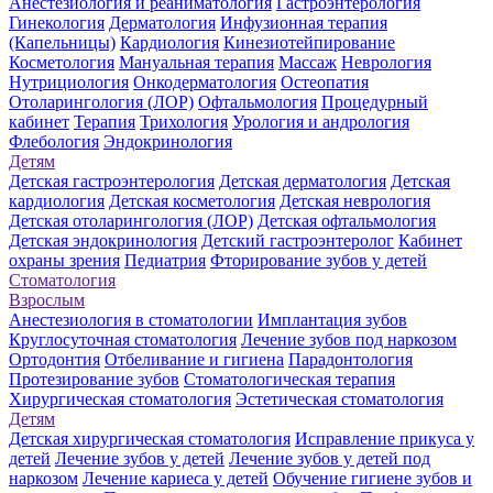
Анестезиология и реаниматология
Гастроэнтерология
Гинекология
Дерматология
Инфузионная терапия
(Капельницы)
Кардиология
Кинезиотейпирование
Косметология
Мануальная терапия
Массаж
Неврология
Нутрициология
Онкодерматология
Остеопатия
Отоларингология (ЛОР)
Офтальмология
Процедурный
кабинет
Терапия
Трихология
Урология и андрология
Флебология
Эндокринология
Детям
Детская гастроэнтерология
Детская дерматология
Детская
кардиология
Детская косметология
Детская неврология
Детская отоларингология (ЛОР)
Детская офтальмология
Детская эндокринология
Детский гастроэнтеролог
Кабинет
охраны зрения
Педиатрия
Фторирование зубов у детей
Стоматология
Взрослым
Анестезиология в стоматологии
Имплантация зубов
Круглосуточная стоматология
Лечение зубов под наркозом
Ортодонтия
Отбеливание и гигиена
Парадонтология
Протезирование зубов
Стоматологическая терапия
Хирургическая стоматология
Эстетическая стоматология
Детям
Детская хирургическая стоматология
Исправление прикуса у
детей
Лечение зубов у детей
Лечение зубов у детей под
наркозом
Лечение кариеса у детей
Обучение гигиене зубов и