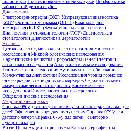
полости рта
Протезирование молочных зубов
Профилактика
заболеваний детских зубов
Диагностика
Электрокардиография (ЭКГ)
Ультразвуковая диагностика
(УЗИ)
Ортопантомограмма (ОПТГ)
Компьютерная
томография (КЛ КТ)
Функциональная диагностика
Диагностика в отоларингологии (ЛОР)
Диагностика в
стоматологии
Диагностика в дерматологии
Анализы
Цитологические, морфологические и гистохимические
исследования
Микробиологические исследования
Наркотические вещества
Профосмотры
Панели тестов и
алгоритмы исследования
Аллергологические исследования
Генетические исследования
Аутоиммунные заболевания
Молекулярная диагностика
Исследования уровня гормонов,
онкомаркеров, специфических маркеров
Серологические и
иммунохимические исследования
Биохимические
исследования
Гемостазиология и изосерология
Общеклинические исследования
Медицинские справки
Справка 086у для поступления в вуз или колледж
Справки для
детей
Оформление карт для поступления
Справка 079/у для
детского лагеря
Справка 076/у для детей - санаторно-
курортная карта
Врачи
Цены
Акции и программы
Карты и сертификаты