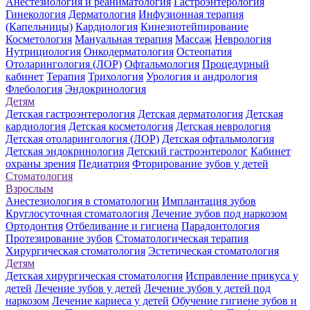
Анестезиология и реаниматология
Гастроэнтерология
Гинекология
Дерматология
Инфузионная терапия
(Капельницы)
Кардиология
Кинезиотейпирование
Косметология
Мануальная терапия
Массаж
Неврология
Нутрициология
Онкодерматология
Остеопатия
Отоларингология (ЛОР)
Офтальмология
Процедурный
кабинет
Терапия
Трихология
Урология и андрология
Флебология
Эндокринология
Детям
Детская гастроэнтерология
Детская дерматология
Детская
кардиология
Детская косметология
Детская неврология
Детская отоларингология (ЛОР)
Детская офтальмология
Детская эндокринология
Детский гастроэнтеролог
Кабинет
охраны зрения
Педиатрия
Фторирование зубов у детей
Стоматология
Взрослым
Анестезиология в стоматологии
Имплантация зубов
Круглосуточная стоматология
Лечение зубов под наркозом
Ортодонтия
Отбеливание и гигиена
Парадонтология
Протезирование зубов
Стоматологическая терапия
Хирургическая стоматология
Эстетическая стоматология
Детям
Детская хирургическая стоматология
Исправление прикуса у
детей
Лечение зубов у детей
Лечение зубов у детей под
наркозом
Лечение кариеса у детей
Обучение гигиене зубов и