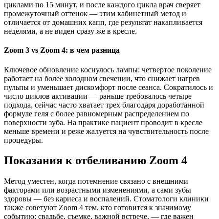
циклами по 15 минут, и после каждого цикла врач сверяет
промежуточный оттенок — этим кабинетный метод и
отличается от домашних капп, где результат накапливается
неделями, а не виден сразу же в кресле.
Zoom 3 vs Zoom 4: в чем разница
Ключевое обновление коснулось лампы: четвертое поколение
работает на более холодном свечении, что снижает нагрев
пульпы и уменьшает дискомфорт после сеанса. Сократилось и
число циклов активации — раньше требовалось четыре
подхода, сейчас часто хватает трех благодаря доработанной
формуле геля с более равномерным распределением по
поверхности зуба. На практике пациент проводит в кресле
меньше времени и реже жалуется на чувствительность после
процедуры.
Показания к отбеливанию Zoom 4
Метод уместен, когда потемнение связано с внешними
факторами или возрастными изменениями, а сами зубы
здоровы — без кариеса и воспалений. Стоматологи клиники
также советуют Zoom 4 тем, кто готовится к значимому
событию: свадьбе, съемке, важной встрече, — где важен