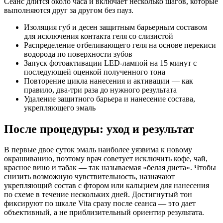
Сеанс длится около часа и включает несколько шагов, которые
выполняются друг за другом без пауз.
Изоляция губ и десен защитным барьерным составом
для исключения контакта геля со слизистой
Распределение отбеливающего геля на основе перекиси
водорода по поверхности зубов
Запуск фотоактивации LED-лампой на 15 минут с
последующей оценкой полученного тона
Повторение цикла нанесения и активации — как
правило, два-три раза до нужного результата
Удаление защитного барьера и нанесение состава,
укрепляющего эмаль
После процедуры: уход и результат
В первые двое суток эмаль наиболее уязвима к новому
окрашиванию, поэтому врач советует исключить кофе, чай,
красное вино и табак — так называемая «белая диета». Чтобы
снизить возможную чувствительность, назначают
укрепляющий состав с фтором или кальцием для нанесения
по схеме в течение нескольких дней. Достигнутый тон
фиксируют по шкале Vita сразу после сеанса — это дает
объективный, а не приблизительный ориентир результата.