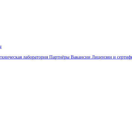
ы
ехническая лаборатория
Партнёры
Вакансии
Лицензии и сертиф