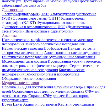
полости рта
Протезирование молочных зубов
Профилактика
заболеваний детских зубов
Диагностика
Электрокардиография (ЭКГ)
Ультразвуковая диагностика
(УЗИ)
Ортопантомограмма (ОПТГ)
Компьютерная
томография (КЛ КТ)
Функциональная диагностика
Диагностика в отоларингологии (ЛОР)
Диагностика в
стоматологии
Диагностика в дерматологии
Анализы
Цитологические, морфологические и гистохимические
исследования
Микробиологические исследования
Наркотические вещества
Профосмотры
Панели тестов и
алгоритмы исследования
Аллергологические исследования
Генетические исследования
Аутоиммунные заболевания
Молекулярная диагностика
Исследования уровня гормонов,
онкомаркеров, специфических маркеров
Серологические и
иммунохимические исследования
Биохимические
исследования
Гемостазиология и изосерология
Общеклинические исследования
Медицинские справки
Справка 086у для поступления в вуз или колледж
Справки для
детей
Оформление карт для поступления
Справка 079/у для
детского лагеря
Справка 076/у для детей - санаторно-
курортная карта
Врачи
Цены
Акции и программы
Карты и сертификаты