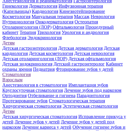
Анестезиология и реаниматология
Гастроэнтерология
Гинекология
Дерматология
Инфузионная терапия
(Капельницы)
Кардиология
Кинезиотейпирование
Косметология
Мануальная терапия
Массаж
Неврология
Нутрициология
Онкодерматология
Остеопатия
Отоларингология (ЛОР)
Офтальмология
Процедурный
кабинет
Терапия
Трихология
Урология и андрология
Флебология
Эндокринология
Детям
Детская гастроэнтерология
Детская дерматология
Детская
кардиология
Детская косметология
Детская неврология
Детская отоларингология (ЛОР)
Детская офтальмология
Детская эндокринология
Детский гастроэнтеролог
Кабинет
охраны зрения
Педиатрия
Фторирование зубов у детей
Стоматология
Взрослым
Анестезиология в стоматологии
Имплантация зубов
Круглосуточная стоматология
Лечение зубов под наркозом
Ортодонтия
Отбеливание и гигиена
Парадонтология
Протезирование зубов
Стоматологическая терапия
Хирургическая стоматология
Эстетическая стоматология
Детям
Детская хирургическая стоматология
Исправление прикуса у
детей
Лечение зубов у детей
Лечение зубов у детей под
наркозом
Лечение кариеса у детей
Обучение гигиене зубов и