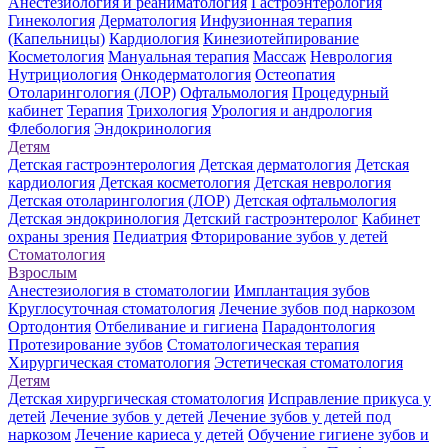
Анестезиология и реаниматология
Гастроэнтерология
Гинекология
Дерматология
Инфузионная терапия
(Капельницы)
Кардиология
Кинезиотейпирование
Косметология
Мануальная терапия
Массаж
Неврология
Нутрициология
Онкодерматология
Остеопатия
Отоларингология (ЛОР)
Офтальмология
Процедурный
кабинет
Терапия
Трихология
Урология и андрология
Флебология
Эндокринология
Детям
Детская гастроэнтерология
Детская дерматология
Детская
кардиология
Детская косметология
Детская неврология
Детская отоларингология (ЛОР)
Детская офтальмология
Детская эндокринология
Детский гастроэнтеролог
Кабинет
охраны зрения
Педиатрия
Фторирование зубов у детей
Стоматология
Взрослым
Анестезиология в стоматологии
Имплантация зубов
Круглосуточная стоматология
Лечение зубов под наркозом
Ортодонтия
Отбеливание и гигиена
Парадонтология
Протезирование зубов
Стоматологическая терапия
Хирургическая стоматология
Эстетическая стоматология
Детям
Детская хирургическая стоматология
Исправление прикуса у
детей
Лечение зубов у детей
Лечение зубов у детей под
наркозом
Лечение кариеса у детей
Обучение гигиене зубов и