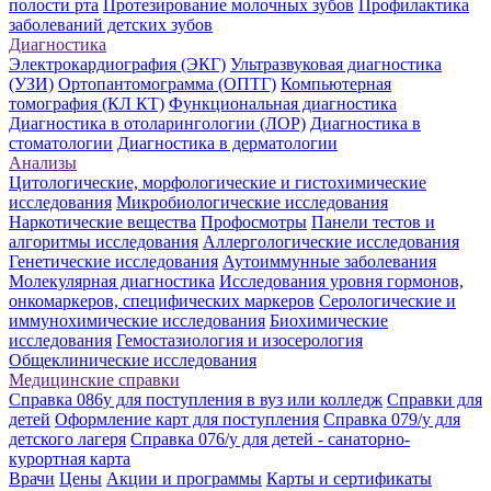
полости рта
Протезирование молочных зубов
Профилактика
заболеваний детских зубов
Диагностика
Электрокардиография (ЭКГ)
Ультразвуковая диагностика
(УЗИ)
Ортопантомограмма (ОПТГ)
Компьютерная
томография (КЛ КТ)
Функциональная диагностика
Диагностика в отоларингологии (ЛОР)
Диагностика в
стоматологии
Диагностика в дерматологии
Анализы
Цитологические, морфологические и гистохимические
исследования
Микробиологические исследования
Наркотические вещества
Профосмотры
Панели тестов и
алгоритмы исследования
Аллергологические исследования
Генетические исследования
Аутоиммунные заболевания
Молекулярная диагностика
Исследования уровня гормонов,
онкомаркеров, специфических маркеров
Серологические и
иммунохимические исследования
Биохимические
исследования
Гемостазиология и изосерология
Общеклинические исследования
Медицинские справки
Справка 086у для поступления в вуз или колледж
Справки для
детей
Оформление карт для поступления
Справка 079/у для
детского лагеря
Справка 076/у для детей - санаторно-
курортная карта
Врачи
Цены
Акции и программы
Карты и сертификаты