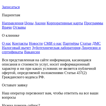
Записаться
Пациентам
Направления
Цены
Акции
Корпоративные карты
Программы
Врачи
Отзывы
О клинике
О нас
Контакты
Новости
СМИ о нас
Партнёры
Статьи
ДМС
Налоговый вычет
Зуботехническая лаборатория
Лицензии и
сертификаты
Вакансии
Вся представленная на сайте информация, касающаяся
описания и стоимости услуг, носит информационный
характер и ни при каких условиях не является публичной
офертой, определяемой положениями Статьи 437(2)
Гражданского кодекса РФ.
Оставьте заявку
Наш оператор перезвонит вам, чтобы ответить на все ваши
вопросы
Нужна помощь сейчас?