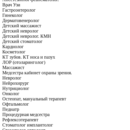
Врач Узи
Гастроэнтеролог
Гинеколог
Дерматовенеролог
Детский массажист
Детский невролог
Детский невролог. КМН
Детский стоматолог
Кардиолог
Косметолог
КТ зубов. КТ носа и пазух
ЛОР (отоларинголог)
Массажист
Медсестра кабинет охраны зрения.
Невролог
Нейрохирург
Нутрициолог
Онколог
Остеопат, мануальный терапевт
Офтальмолог
Педиатр
Процедурная медсестра
Рефлексотерапевт
Стоматолог имплантолог