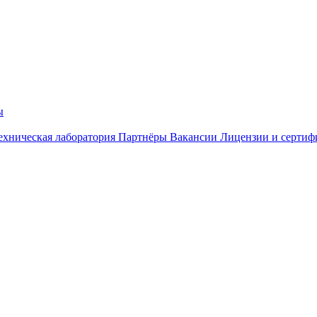
ы
ехническая лаборатория
Партнёры
Вакансии
Лицензии и сертиф