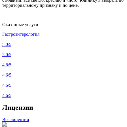
стильный, все светло, красиво и чисто. Клинику я выбрала по
территориальному признаку и по цене.
Оказанные услуги
Гастроэнтерология
5.0
/5
5.0
/5
4.8
/5
4.6
/5
4.6
/5
4.6
/5
Лицензии
Все лицензии