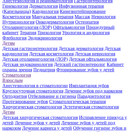
Анестезиология и реаниматология
Гастроэнтерология
Гинекология
Дерматология
Инфузионная терапия
(Капельницы)
Кардиология
Кинезиотейпирование
Косметология
Мануальная терапия
Массаж
Неврология
Нутрициология
Онкодерматология
Остеопатия
Отоларингология (ЛОР)
Офтальмология
Процедурный
кабинет
Терапия
Трихология
Урология и андрология
Флебология
Эндокринология
Детям
Детская гастроэнтерология
Детская дерматология
Детская
кардиология
Детская косметология
Детская неврология
Детская отоларингология (ЛОР)
Детская офтальмология
Детская эндокринология
Детский гастроэнтеролог
Кабинет
охраны зрения
Педиатрия
Фторирование зубов у детей
Стоматология
Взрослым
Анестезиология в стоматологии
Имплантация зубов
Круглосуточная стоматология
Лечение зубов под наркозом
Ортодонтия
Отбеливание и гигиена
Парадонтология
Протезирование зубов
Стоматологическая терапия
Хирургическая стоматология
Эстетическая стоматология
Детям
Детская хирургическая стоматология
Исправление прикуса у
детей
Лечение зубов у детей
Лечение зубов у детей под
наркозом
Лечение кариеса у детей
Обучение гигиене зубов и