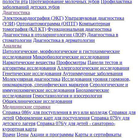
полости рта
Протезирование молочных зубов
Профилактика
заболеваний детских зубов
Диагностика
Электрокардиография (ЭКГ)
Ультразвуковая диагностика
(УЗИ)
Ортопантомограмма (ОПТГ)
Компьютерная
томография (КЛ КТ)
Функциональная диагностика
Диагностика в отоларингологии (ЛОР)
Диагностика в
стоматологии
Диагностика в дерматологии
Анализы
Цитологические, морфологические и гистохимические
исследования
Микробиологические исследования
Наркотические вещества
Профосмотры
Панели тестов и
алгоритмы исследования
Аллергологические исследования
Генетические исследования
Аутоиммунные заболевания
Молекулярная диагностика
Исследования уровня гормонов,
онкомаркеров, специфических маркеров
Серологические и
иммунохимические исследования
Биохимические
исследования
Гемостазиология и изосерология
Общеклинические исследования
Медицинские справки
Справка 086у для поступления в вуз или колледж
Справки для
детей
Оформление карт для поступления
Справка 079/у для
детского лагеря
Справка 076/у для детей - санаторно-
курортная карта
Врачи
Цены
Акции и программы
Карты и сертификаты