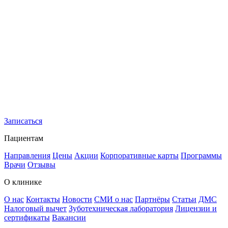
Записаться
Пациентам
Направления
Цены
Акции
Корпоративные карты
Программы
Врачи
Отзывы
О клинике
О нас
Контакты
Новости
СМИ о нас
Партнёры
Статьи
ДМС
Налоговый вычет
Зуботехническая лаборатория
Лицензии и
сертификаты
Вакансии