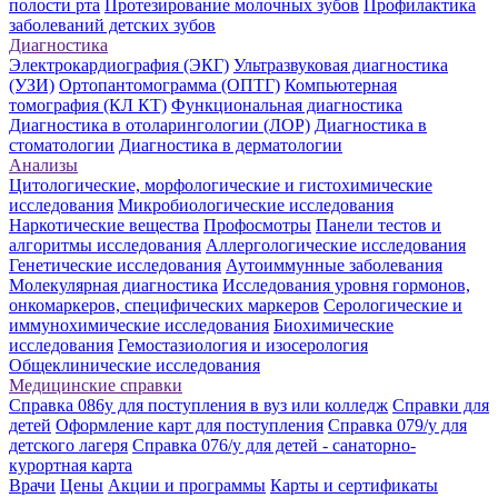
полости рта
Протезирование молочных зубов
Профилактика
заболеваний детских зубов
Диагностика
Электрокардиография (ЭКГ)
Ультразвуковая диагностика
(УЗИ)
Ортопантомограмма (ОПТГ)
Компьютерная
томография (КЛ КТ)
Функциональная диагностика
Диагностика в отоларингологии (ЛОР)
Диагностика в
стоматологии
Диагностика в дерматологии
Анализы
Цитологические, морфологические и гистохимические
исследования
Микробиологические исследования
Наркотические вещества
Профосмотры
Панели тестов и
алгоритмы исследования
Аллергологические исследования
Генетические исследования
Аутоиммунные заболевания
Молекулярная диагностика
Исследования уровня гормонов,
онкомаркеров, специфических маркеров
Серологические и
иммунохимические исследования
Биохимические
исследования
Гемостазиология и изосерология
Общеклинические исследования
Медицинские справки
Справка 086у для поступления в вуз или колледж
Справки для
детей
Оформление карт для поступления
Справка 079/у для
детского лагеря
Справка 076/у для детей - санаторно-
курортная карта
Врачи
Цены
Акции и программы
Карты и сертификаты