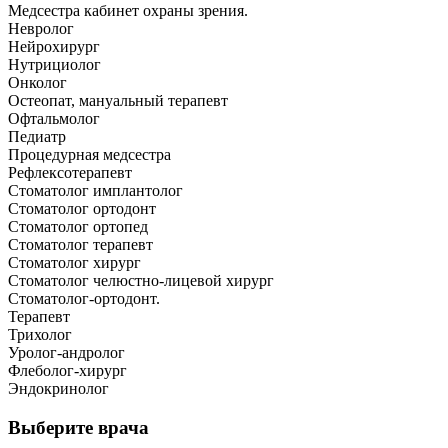
Медсестра кабинет охраны зрения.
Невролог
Нейрохирург
Нутрициолог
Онколог
Остеопат, мануальный терапевт
Офтальмолог
Педиатр
Процедурная медсестра
Рефлексотерапевт
Стоматолог имплантолог
Стоматолог ортодонт
Стоматолог ортопед
Стоматолог терапевт
Стоматолог хирург
Стоматолог челюстно-лицевой хирург
Стоматолог-ортодонт.
Терапевт
Трихолог
Уролог-андролог
Флеболог-хирург
Эндокринолог
Выберите врача