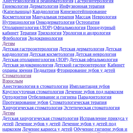
Анестезиология и реаниматология
Гастроэнтерология
Гинекология
Дерматология
Инфузионная терапия
(Капельницы)
Кардиология
Кинезиотейпирование
Косметология
Мануальная терапия
Массаж
Неврология
Нутрициология
Онкодерматология
Остеопатия
Отоларингология (ЛОР)
Офтальмология
Процедурный
кабинет
Терапия
Трихология
Урология и андрология
Флебология
Эндокринология
Детям
Детская гастроэнтерология
Детская дерматология
Детская
кардиология
Детская косметология
Детская неврология
Детская отоларингология (ЛОР)
Детская офтальмология
Детская эндокринология
Детский гастроэнтеролог
Кабинет
охраны зрения
Педиатрия
Фторирование зубов у детей
Стоматология
Взрослым
Анестезиология в стоматологии
Имплантация зубов
Круглосуточная стоматология
Лечение зубов под наркозом
Ортодонтия
Отбеливание и гигиена
Парадонтология
Протезирование зубов
Стоматологическая терапия
Хирургическая стоматология
Эстетическая стоматология
Детям
Детская хирургическая стоматология
Исправление прикуса у
детей
Лечение зубов у детей
Лечение зубов у детей под
наркозом
Лечение кариеса у детей
Обучение гигиене зубов и