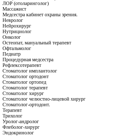
ЛОР (отоларинголог)
Массажист
Медсестра кабинет охраны зрения.
Невролог
Нейрохирург
Нутрициолог
Онколог
Остеопат, мануальный терапевт
Офтальмолог
Педиатр
Процедурная медсестра
Рефлексотерапевт
Стоматолог имплантолог
Стоматолог ортодонт
Стоматолог ортопед
Стоматолог терапевт
Стоматолог хирург
Стоматолог челюстно-лицевой хирург
Стоматолог-ортодонт.
Терапевт
Трихолог
Уролог-андролог
Флеболог-хирург
Эндокринолог