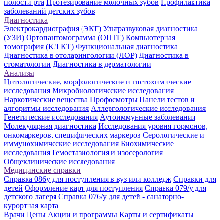
полости рта
Протезирование молочных зубов
Профилактика
заболеваний детских зубов
Диагностика
Электрокардиография (ЭКГ)
Ультразвуковая диагностика
(УЗИ)
Ортопантомограмма (ОПТГ)
Компьютерная
томография (КЛ КТ)
Функциональная диагностика
Диагностика в отоларингологии (ЛОР)
Диагностика в
стоматологии
Диагностика в дерматологии
Анализы
Цитологические, морфологические и гистохимические
исследования
Микробиологические исследования
Наркотические вещества
Профосмотры
Панели тестов и
алгоритмы исследования
Аллергологические исследования
Генетические исследования
Аутоиммунные заболевания
Молекулярная диагностика
Исследования уровня гормонов,
онкомаркеров, специфических маркеров
Серологические и
иммунохимические исследования
Биохимические
исследования
Гемостазиология и изосерология
Общеклинические исследования
Медицинские справки
Справка 086у для поступления в вуз или колледж
Справки для
детей
Оформление карт для поступления
Справка 079/у для
детского лагеря
Справка 076/у для детей - санаторно-
курортная карта
Врачи
Цены
Акции и программы
Карты и сертификаты