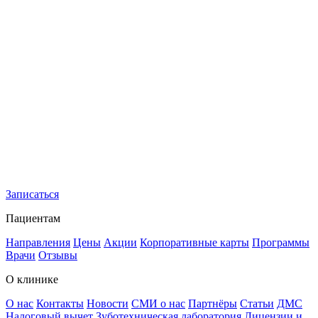
Записаться
Пациентам
Направления
Цены
Акции
Корпоративные карты
Программы
Врачи
Отзывы
О клинике
О нас
Контакты
Новости
СМИ о нас
Партнёры
Статьи
ДМС
Налоговый вычет
Зуботехническая лаборатория
Лицензии и