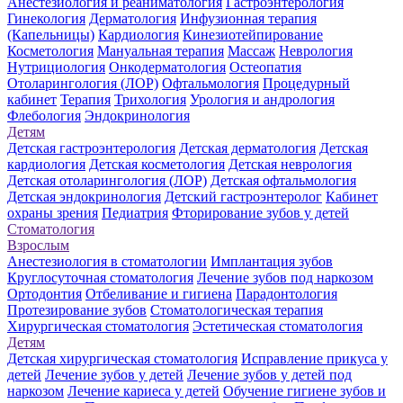
Анестезиология и реаниматология
Гастроэнтерология
Гинекология
Дерматология
Инфузионная терапия
(Капельницы)
Кардиология
Кинезиотейпирование
Косметология
Мануальная терапия
Массаж
Неврология
Нутрициология
Онкодерматология
Остеопатия
Отоларингология (ЛОР)
Офтальмология
Процедурный
кабинет
Терапия
Трихология
Урология и андрология
Флебология
Эндокринология
Детям
Детская гастроэнтерология
Детская дерматология
Детская
кардиология
Детская косметология
Детская неврология
Детская отоларингология (ЛОР)
Детская офтальмология
Детская эндокринология
Детский гастроэнтеролог
Кабинет
охраны зрения
Педиатрия
Фторирование зубов у детей
Стоматология
Взрослым
Анестезиология в стоматологии
Имплантация зубов
Круглосуточная стоматология
Лечение зубов под наркозом
Ортодонтия
Отбеливание и гигиена
Парадонтология
Протезирование зубов
Стоматологическая терапия
Хирургическая стоматология
Эстетическая стоматология
Детям
Детская хирургическая стоматология
Исправление прикуса у
детей
Лечение зубов у детей
Лечение зубов у детей под
наркозом
Лечение кариеса у детей
Обучение гигиене зубов и