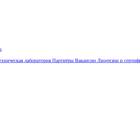
ы
ехническая лаборатория
Партнёры
Вакансии
Лицензии и сертиф