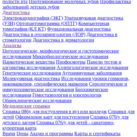
полости рта
Протезирование молочных зубов
Профилактика
заболеваний детских зубов
Диагностика
Электрокардиография (ЭКГ)
Ультразвуковая диагностика
(УЗИ)
Ортопантомограмма (ОПТГ)
Компьютерная
томография (КЛ КТ)
Функциональная диагностика
Диагностика в отоларингологии (ЛОР)
Диагностика в
стоматологии
Диагностика в дерматологии
Анализы
Цитологические, морфологические и гистохимические
исследования
Микробиологические исследования
Наркотические вещества
Профосмотры
Панели тестов и
алгоритмы исследования
Аллергологические исследования
Генетические исследования
Аутоиммунные заболевания
Молекулярная диагностика
Исследования уровня гормонов,
онкомаркеров, специфических маркеров
Серологические и
иммунохимические исследования
Биохимические
исследования
Гемостазиология и изосерология
Общеклинические исследования
Медицинские справки
Справка 086у для поступления в вуз или колледж
Справки для
детей
Оформление карт для поступления
Справка 079/у для
детского лагеря
Справка 076/у для детей - санаторно-
курортная карта
Врачи
Цены
Акции и программы
Карты и сертификаты