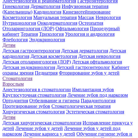
Анестезиология и реаниматология
Гастроэнтерология
Гинекология
Дерматология
Инфузионная терапия
(Капельницы)
Кардиология
Кинезиотейпирование
Косметология
Мануальная терапия
Массаж
Неврология
Нутрициология
Онкодерматология
Остеопатия
Отоларингология (ЛОР)
Офтальмология
Процедурный
кабинет
Терапия
Трихология
Урология и андрология
Флебология
Эндокринология
Детям
Детская гастроэнтерология
Детская дерматология
Детская
кардиология
Детская косметология
Детская неврология
Детская отоларингология (ЛОР)
Детская офтальмология
Детская эндокринология
Детский гастроэнтеролог
Кабинет
охраны зрения
Педиатрия
Фторирование зубов у детей
Стоматология
Взрослым
Анестезиология в стоматологии
Имплантация зубов
Круглосуточная стоматология
Лечение зубов под наркозом
Ортодонтия
Отбеливание и гигиена
Парадонтология
Протезирование зубов
Стоматологическая терапия
Хирургическая стоматология
Эстетическая стоматология
Детям
Детская хирургическая стоматология
Исправление прикуса у
детей
Лечение зубов у детей
Лечение зубов у детей под
наркозом
Лечение кариеса у детей
Обучение гигиене зубов и