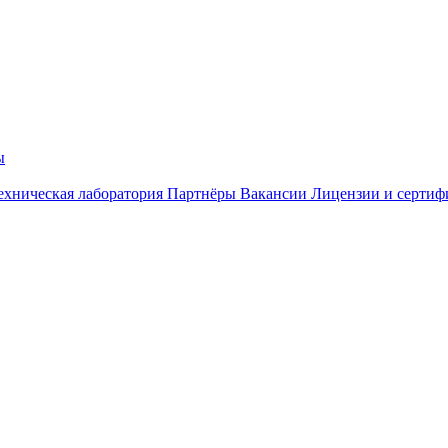
ы
ехническая лаборатория
Партнёры
Вакансии
Лицензии и сертиф