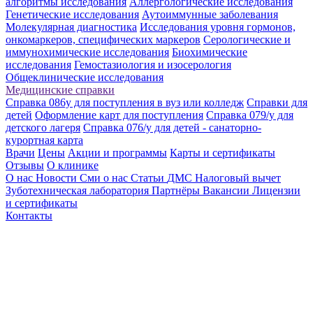
алгоритмы исследования
Аллергологические исследования
Генетические исследования
Аутоиммунные заболевания
Молекулярная диагностика
Исследования уровня гормонов,
онкомаркеров, специфических маркеров
Серологические и
иммунохимические исследования
Биохимические
исследования
Гемостазиология и изосерология
Общеклинические исследования
Медицинские справки
Справка 086у для поступления в вуз или колледж
Справки для
детей
Оформление карт для поступления
Справка 079/у для
детского лагеря
Справка 076/у для детей - санаторно-
курортная карта
Врачи
Цены
Акции и программы
Карты и сертификаты
Отзывы
О клинике
О нас
Новости
Сми о нас
Статьи
ДМС
Налоговый вычет
Зуботехническая лаборатория
Партнёры
Вакансии
Лицензии
и сертификаты
Контакты