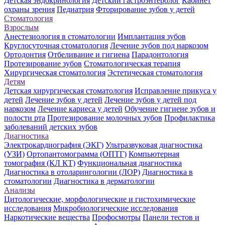
Детская эндокринология
Детский гастроэнтеролог
Кабинет
охраны зрения
Педиатрия
Фторирование зубов у детей
Стоматология
Взрослым
Анестезиология в стоматологии
Имплантация зубов
Круглосуточная стоматология
Лечение зубов под наркозом
Ортодонтия
Отбеливание и гигиена
Парадонтология
Протезирование зубов
Стоматологическая терапия
Хирургическая стоматология
Эстетическая стоматология
Детям
Детская хирургическая стоматология
Исправление прикуса у
детей
Лечение зубов у детей
Лечение зубов у детей под
наркозом
Лечение кариеса у детей
Обучение гигиене зубов и
полости рта
Протезирование молочных зубов
Профилактика
заболеваний детских зубов
Диагностика
Электрокардиография (ЭКГ)
Ультразвуковая диагностика
(УЗИ)
Ортопантомограмма (ОПТГ)
Компьютерная
томография (КЛ КТ)
Функциональная диагностика
Диагностика в отоларингологии (ЛОР)
Диагностика в
стоматологии
Диагностика в дерматологии
Анализы
Цитологические, морфологические и гистохимические
исследования
Микробиологические исследования
Наркотические вещества
Профосмотры
Панели тестов и