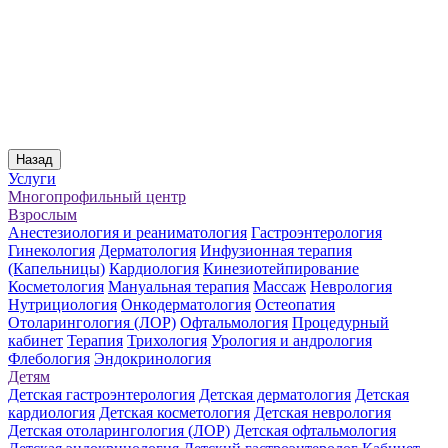
Назад
Услуги
Многопрофильный центр
Взрослым
Анестезиология и реаниматология
Гастроэнтерология
Гинекология
Дерматология
Инфузионная терапия
(Капельницы)
Кардиология
Кинезиотейпирование
Косметология
Мануальная терапия
Массаж
Неврология
Нутрициология
Онкодерматология
Остеопатия
Отоларингология (ЛОР)
Офтальмология
Процедурный
кабинет
Терапия
Трихология
Урология и андрология
Флебология
Эндокринология
Детям
Детская гастроэнтерология
Детская дерматология
Детская
кардиология
Детская косметология
Детская неврология
Детская отоларингология (ЛОР)
Детская офтальмология