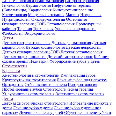
Анестезиология и реаниматология
Гастроэнтерология
Гинекология
Дерматология
Инфузионная терапия
(Капельницы)
Кардиология
Кинезиотейпирование
Косметология
Мануальная терапия
Массаж
Неврология
Нутрициология
Онкодерматология
Остеопатия
Отоларингология (ЛОР)
Офтальмология
Процедурный
кабинет
Терапия
Трихология
Урология и андрология
Флебология
Эндокринология
Детям
Детская гастроэнтерология
Детская дерматология
Детская
кардиология
Детская косметология
Детская неврология
Детская отоларингология (ЛОР)
Детская офтальмология
Детская эндокринология
Детский гастроэнтеролог
Кабинет
охраны зрения
Педиатрия
Фторирование зубов у детей
Стоматология
Взрослым
Анестезиология в стоматологии
Имплантация зубов
Круглосуточная стоматология
Лечение зубов под наркозом
Ортодонтия
Отбеливание и гигиена
Парадонтология
Протезирование зубов
Стоматологическая терапия
Хирургическая стоматология
Эстетическая стоматология
Детям
Детская хирургическая стоматология
Исправление прикуса у
детей
Лечение зубов у детей
Лечение зубов у детей под
наркозом
Лечение кариеса у детей
Обучение гигиене зубов и