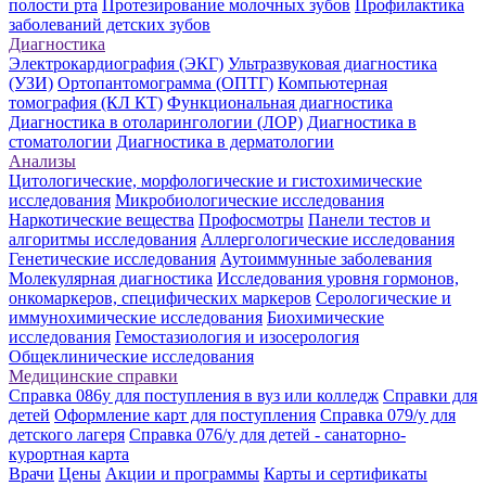
полости рта
Протезирование молочных зубов
Профилактика
заболеваний детских зубов
Диагностика
Электрокардиография (ЭКГ)
Ультразвуковая диагностика
(УЗИ)
Ортопантомограмма (ОПТГ)
Компьютерная
томография (КЛ КТ)
Функциональная диагностика
Диагностика в отоларингологии (ЛОР)
Диагностика в
стоматологии
Диагностика в дерматологии
Анализы
Цитологические, морфологические и гистохимические
исследования
Микробиологические исследования
Наркотические вещества
Профосмотры
Панели тестов и
алгоритмы исследования
Аллергологические исследования
Генетические исследования
Аутоиммунные заболевания
Молекулярная диагностика
Исследования уровня гормонов,
онкомаркеров, специфических маркеров
Серологические и
иммунохимические исследования
Биохимические
исследования
Гемостазиология и изосерология
Общеклинические исследования
Медицинские справки
Справка 086у для поступления в вуз или колледж
Справки для
детей
Оформление карт для поступления
Справка 079/у для
детского лагеря
Справка 076/у для детей - санаторно-
курортная карта
Врачи
Цены
Акции и программы
Карты и сертификаты