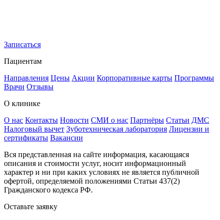
Записаться
Пациентам
Направления
Цены
Акции
Корпоративные карты
Программы
Врачи
Отзывы
О клинике
О нас
Контакты
Новости
СМИ о нас
Партнёры
Статьи
ДМС
Налоговый вычет
Зуботехническая лаборатория
Лицензии и
сертификаты
Вакансии
Вся представленная на сайте информация, касающаяся
описания и стоимости услуг, носит информационный
характер и ни при каких условиях не является публичной
офертой, определяемой положениями Статьи 437(2)
Гражданского кодекса РФ.
Оставьте заявку