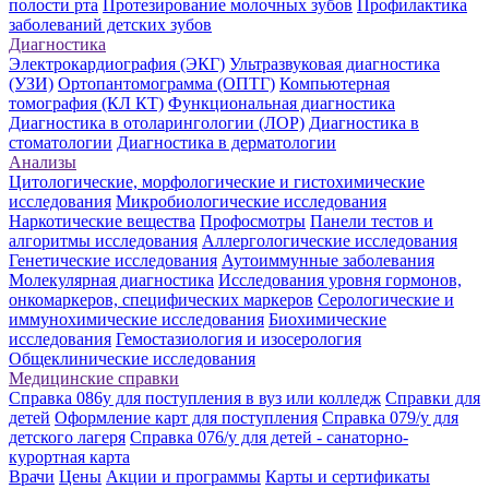
полости рта
Протезирование молочных зубов
Профилактика
заболеваний детских зубов
Диагностика
Электрокардиография (ЭКГ)
Ультразвуковая диагностика
(УЗИ)
Ортопантомограмма (ОПТГ)
Компьютерная
томография (КЛ КТ)
Функциональная диагностика
Диагностика в отоларингологии (ЛОР)
Диагностика в
стоматологии
Диагностика в дерматологии
Анализы
Цитологические, морфологические и гистохимические
исследования
Микробиологические исследования
Наркотические вещества
Профосмотры
Панели тестов и
алгоритмы исследования
Аллергологические исследования
Генетические исследования
Аутоиммунные заболевания
Молекулярная диагностика
Исследования уровня гормонов,
онкомаркеров, специфических маркеров
Серологические и
иммунохимические исследования
Биохимические
исследования
Гемостазиология и изосерология
Общеклинические исследования
Медицинские справки
Справка 086у для поступления в вуз или колледж
Справки для
детей
Оформление карт для поступления
Справка 079/у для
детского лагеря
Справка 076/у для детей - санаторно-
курортная карта
Врачи
Цены
Акции и программы
Карты и сертификаты