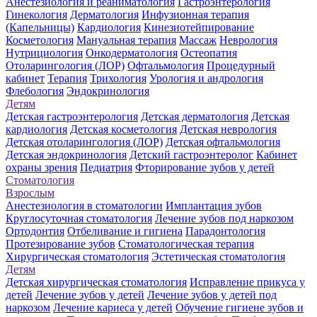
Анестезиология и реаниматология
Гастроэнтерология
Гинекология
Дерматология
Инфузионная терапия
(Капельницы)
Кардиология
Кинезиотейпирование
Косметология
Мануальная терапия
Массаж
Неврология
Нутрициология
Онкодерматология
Остеопатия
Отоларингология (ЛОР)
Офтальмология
Процедурный
кабинет
Терапия
Трихология
Урология и андрология
Флебология
Эндокринология
Детям
Детская гастроэнтерология
Детская дерматология
Детская
кардиология
Детская косметология
Детская неврология
Детская отоларингология (ЛОР)
Детская офтальмология
Детская эндокринология
Детский гастроэнтеролог
Кабинет
охраны зрения
Педиатрия
Фторирование зубов у детей
Стоматология
Взрослым
Анестезиология в стоматологии
Имплантация зубов
Круглосуточная стоматология
Лечение зубов под наркозом
Ортодонтия
Отбеливание и гигиена
Парадонтология
Протезирование зубов
Стоматологическая терапия
Хирургическая стоматология
Эстетическая стоматология
Детям
Детская хирургическая стоматология
Исправление прикуса у
детей
Лечение зубов у детей
Лечение зубов у детей под
наркозом
Лечение кариеса у детей
Обучение гигиене зубов и