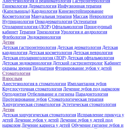
Анестезиология и реаниматология
Гастроэнтерология
Гинекология
Дерматология
Инфузионная терапия
(Капельницы)
Кардиология
Кинезиотейпирование
Косметология
Мануальная терапия
Массаж
Неврология
Нутрициология
Онкодерматология
Остеопатия
Отоларингология (ЛОР)
Офтальмология
Процедурный
кабинет
Терапия
Трихология
Урология и андрология
Флебология
Эндокринология
Детям
Детская гастроэнтерология
Детская дерматология
Детская
кардиология
Детская косметология
Детская неврология
Детская отоларингология (ЛОР)
Детская офтальмология
Детская эндокринология
Детский гастроэнтеролог
Кабинет
охраны зрения
Педиатрия
Фторирование зубов у детей
Стоматология
Взрослым
Анестезиология в стоматологии
Имплантация зубов
Круглосуточная стоматология
Лечение зубов под наркозом
Ортодонтия
Отбеливание и гигиена
Парадонтология
Протезирование зубов
Стоматологическая терапия
Хирургическая стоматология
Эстетическая стоматология
Детям
Детская хирургическая стоматология
Исправление прикуса у
детей
Лечение зубов у детей
Лечение зубов у детей под
наркозом
Лечение кариеса у детей
Обучение гигиене зубов и