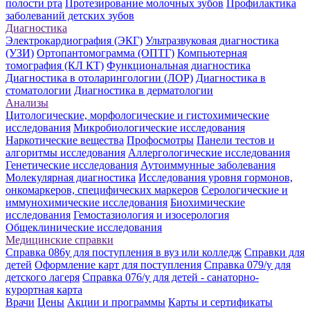
полости рта
Протезирование молочных зубов
Профилактика
заболеваний детских зубов
Диагностика
Электрокардиография (ЭКГ)
Ультразвуковая диагностика
(УЗИ)
Ортопантомограмма (ОПТГ)
Компьютерная
томография (КЛ КТ)
Функциональная диагностика
Диагностика в отоларингологии (ЛОР)
Диагностика в
стоматологии
Диагностика в дерматологии
Анализы
Цитологические, морфологические и гистохимические
исследования
Микробиологические исследования
Наркотические вещества
Профосмотры
Панели тестов и
алгоритмы исследования
Аллергологические исследования
Генетические исследования
Аутоиммунные заболевания
Молекулярная диагностика
Исследования уровня гормонов,
онкомаркеров, специфических маркеров
Серологические и
иммунохимические исследования
Биохимические
исследования
Гемостазиология и изосерология
Общеклинические исследования
Медицинские справки
Справка 086у для поступления в вуз или колледж
Справки для
детей
Оформление карт для поступления
Справка 079/у для
детского лагеря
Справка 076/у для детей - санаторно-
курортная карта
Врачи
Цены
Акции и программы
Карты и сертификаты